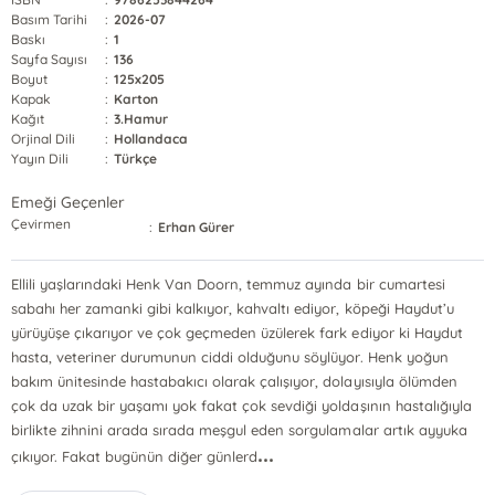
Basım Tarihi
:
2026-07
Baskı
:
1
Sayfa Sayısı
:
136
Boyut
:
125x205
Kapak
:
Karton
Kağıt
:
3.Hamur
Orjinal Dili
:
Hollandaca
Yayın Dili
:
Türkçe
Emeği Geçenler
Çevirmen
:
Erhan Gürer
Ellili yaşlarındaki Henk Van Doorn, temmuz ayında bir cumartesi
sabahı her zamanki gibi kalkıyor, kahvaltı ediyor, köpeği Haydut’u
yürüyüşe çıkarıyor ve çok geçmeden üzülerek fark ediyor ki Haydut
hasta, veteriner durumunun ciddi olduğunu söylüyor. Henk yoğun
bakım ünitesinde hastabakıcı olarak çalışıyor, dolayısıyla ölümden
çok da uzak bir yaşamı yok fakat çok sevdiği yoldaşının hastalığıyla
birlikte zihnini arada sırada meşgul eden sorgulamalar artık ayyuka
...
çıkıyor. Fakat bugünün diğer günlerd