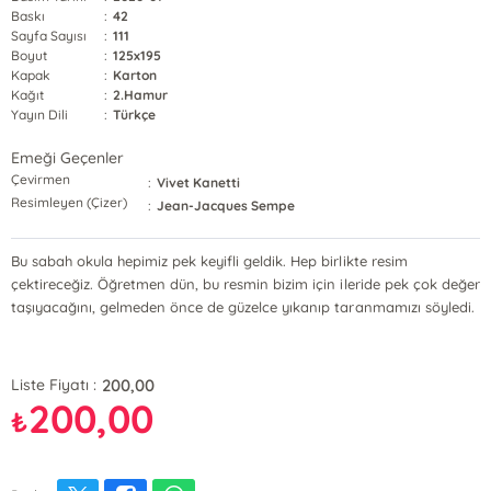
Baskı
:
42
Sayfa Sayısı
:
111
Boyut
:
125x195
Kapak
:
Karton
Kağıt
:
2.Hamur
Yayın Dili
:
Türkçe
Emeği Geçenler
Çevirmen
:
Vivet Kanetti
Resimleyen (Çizer)
:
Jean-Jacques Sempe
Bu sabah okula hepimiz pek keyifli geldik. Hep birlikte resim
çektireceğiz. Öğretmen dün, bu resmin bizim için ileride pek çok değer
taşıyacağını, gelmeden önce de güzelce yıkanıp taranmamızı söyledi.
200,00
Liste Fiyatı :
200,00
₺