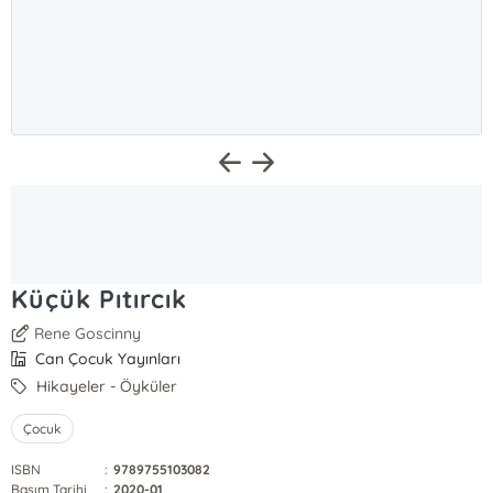
Küçük Pıtırcık
Rene Goscinny
Can Çocuk Yayınları
Hikayeler - Öyküler
Çocuk
ISBN
:
9789755103082
Basım Tarihi
:
2020-01