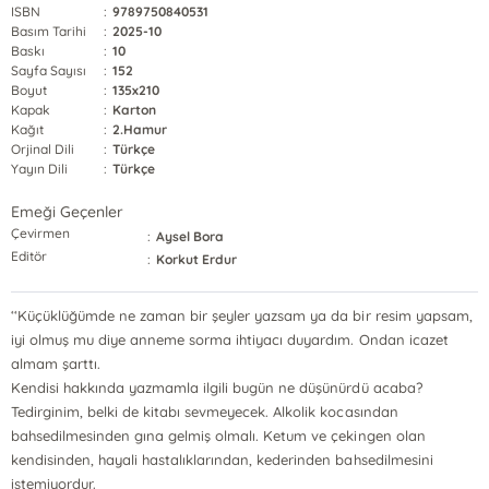
ISBN
:
9789750840531
Basım Tarihi
:
2025-10
Baskı
:
10
Sayfa Sayısı
:
152
Boyut
:
135x210
Kapak
:
Karton
Kağıt
:
2.Hamur
Orjinal Dili
:
Türkçe
Yayın Dili
:
Türkçe
Emeği Geçenler
Çevirmen
:
Aysel Bora
Editör
:
Korkut Erdur
‘‘Küçüklüğümde ne zaman bir şeyler yazsam ya da bir resim yapsam,
iyi olmuş mu diye anneme sorma ihtiyacı duyardım. Ondan icazet
almam şarttı.
Kendisi hakkında yazmamla ilgili bugün ne düşünürdü acaba?
Tedirginim, belki de kitabı sevmeyecek. Alkolik kocasından
bahsedilmesinden gına gelmiş olmalı. Ketum ve çekingen olan
kendisinden, hayali hastalıklarından, kederinden bahsedilmesini
istemiyordur.