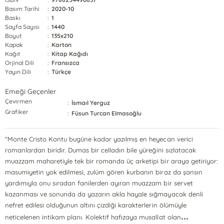
Basım Tarihi
:
2020-10
Baskı
:
1
Sayfa Sayısı
:
1440
Boyut
:
135x210
Kapak
:
Karton
Kağıt
:
Kitap Kağıdı
Orjinal Dili
:
Fransızca
Yayın Dili
:
Türkçe
Emeği Geçenler
Çevirmen
:
İsmaıl Yerguz
Grafiker
:
Füsun Turcan Elmasoğlu
"Monte Cristo Kontu bugüne kadar yazılmış en heyecan verici
romanlardan biridir. Dumas bir celladın bile yüreğini sızlatacak
muazzam maharetiyle tek bir romanda üç arketipi bir araya getiriyor:
masumiyetin yok edilmesi, zulüm gören kurbanın biraz da şansın
yardımıyla onu sıradan fanilerden ayıran muazzam bir servet
kazanması ve sonunda da yazarın akla hayale sığmayacak denli
nefret edilesi olduğunun altını çizdiği karakterlerin ölümüyle
...
neticelenen intikam planı. Kolektif hafızaya musallat olan