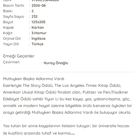
Basım Tarihi
:
2026-06
Baskı
:
2
Sayfa Sayısı
:
232
Boyut
:
125x205
Kapak
:
Karton
Kağıt
:
3.Hamur
Orjinal Dili
:
İngilizce
Yayın Dili
:
Türkçe
Emeği Geçenler
Çevirmen
:
Nuray Önoğlu
Mutluyken Başka Adlarımız Vardı
Eserleriyle The Story Ödülü, The Los Angeles Times Kitap Ödülü,
Amerikan Ulusal Kitap Ödülü finalisti olan, Pulitzer ve Pen/Faulkner
Edebiyat Ödülü sahibi Yiyun Li bu kez kayıp, yas, yabancılaşma, göç,
annelik ve modern hayat üzerine bilgelikle örülü benzersiz öyküleri bir
araya getirdiği Mutluyken Başka Adlarımız Vardı ile buluşuyor okurla.
Yas tutan bir anne kayıplarının listesini tutuyor; bir üniversite hocası
...
ile kuaförü arasında tuhaf ve karma