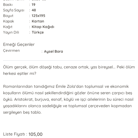
Baskı
:
19
Sayfa Sayısı
:
48
Boyut
:
125x195
Kapak
:
Karton
Kağıt
:
Kitap Kağıdı
Yayın Dili
:
Türkçe
Emeği Geçenler
Çevirmen
:
Aysel Bora
Ölüm gerçek, ölüm döşeği tabu, cenaze ortak, yas bireysel... Peki ölüm
herkesi eşitler mi?
Romanlarından tanıdığımız Émile Zola'dan toplumsal ve ekonomik
koşulların ölümü nasıl şekillendirdiğini gözler önüne seren çarpıcı beş
öykü. Aristokrat, burjuva, esnaf, köylü ve işçi ailelerinin bu süreci nasıl
yaşadıklarını olanca sadeliğiyle ve toplumsal çerçeveden kopmadan
sergileyen beş tablo.
105,00
Liste Fiyatı :