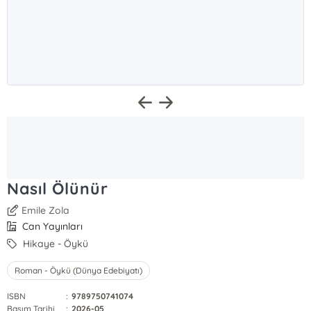
Nasıl Ölünür
Emile Zola
Can Yayınları
Hikaye - Öykü
Roman - Öykü (Dünya Edebiyatı)
ISBN
:
9789750741074
Basım Tarihi
:
2026-05