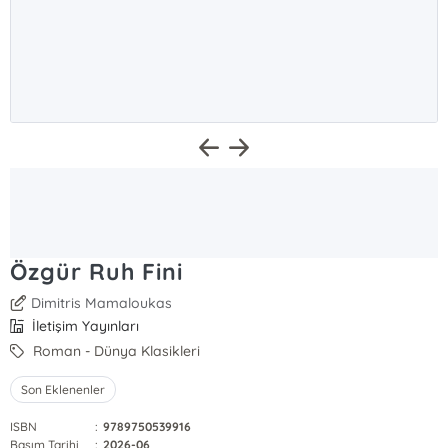
Özgür Ruh Fini
Dimitris Mamaloukas
İletişim Yayınları
Roman - Dünya Klasikleri
Son Eklenenler
ISBN
:
9789750539916
Basım Tarihi
:
2026-06