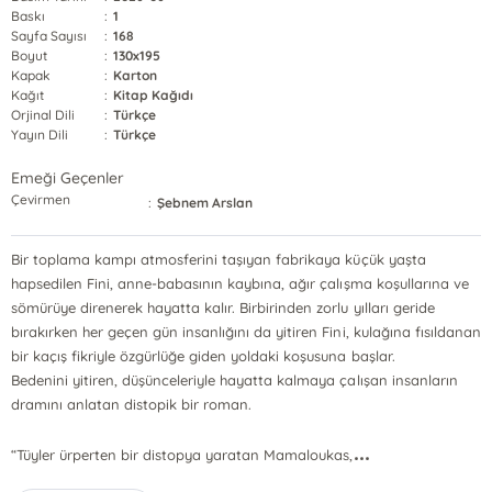
Baskı
:
1
Sayfa Sayısı
:
168
Boyut
:
130x195
Kapak
:
Karton
Kağıt
:
Kitap Kağıdı
Orjinal Dili
:
Türkçe
Yayın Dili
:
Türkçe
Emeği Geçenler
Çevirmen
:
Şebnem Arslan
Bir toplama kampı atmosferini taşıyan fabrikaya küçük yaşta
hapsedilen Fini, anne-babasının kaybına, ağır çalışma koşullarına ve
sömürüye direnerek hayatta kalır. Birbirinden zorlu yılları geride
bırakırken her geçen gün insanlığını da yitiren Fini, kulağına fısıldanan
bir kaçış fikriyle özgürlüğe giden yoldaki koşusuna başlar.
Bedenini yitiren, düşünceleriyle hayatta kalmaya çalışan insanların
dramını anlatan distopik bir roman.
...
“Tüyler ürperten bir distopya yaratan Mamaloukas,