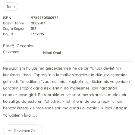
Tarih
ISBN
:
9789750500572
Basım Tarihi
:
2002-07
Sayfa Sayısı
:
317
Boyut
:
135x195
Emeği Geçenler
Çevirmen
:
Nihal Önol
Ne siyonizm hülyasının gerçekleşmesi ne de bir Yahudi devletinin
kurulması, "İsrail Toprağı"nın kutsallık simgelerinin dünyevileşmesine
yetmedi. Yahudilerin "vaat edilmiş", kaybolmuş, düşlenmiş ve yeniden
yaratılmış topraklarla ilişkilerinin normalleşmesi için harcanan
çabalar boşa gitti. Bu toprakların her santimetrekaresini mutlak bir
kutsallığa dönüştüren Yahudiler, Filistinlilerin de buna tepki içinde
benzar kutsallık simgelerine sarılmalarına yol açtılar. Kutsal Kitap`ın
...
Yahudilerin İsrail
Devamını Oku