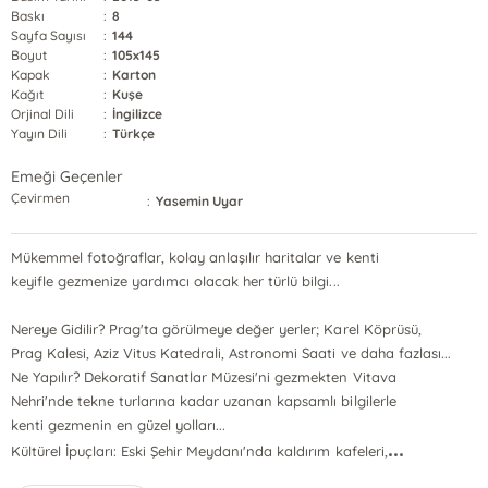
Baskı
:
8
Sayfa Sayısı
:
144
Boyut
:
105x145
Kapak
:
Karton
Kağıt
:
Kuşe
Orjinal Dili
:
İngilizce
Yayın Dili
:
Türkçe
Emeği Geçenler
Çevirmen
:
Yasemin Uyar
Mükemmel fotoğraflar, kolay anlaşılır haritalar ve kenti
keyifle gezmenize yardımcı olacak her türlü bilgi...
Nereye Gidilir? Prag'ta görülmeye değer yerler; Karel Köprüsü,
Prag Kalesi, Aziz Vitus Katedrali, Astronomi Saati ve daha fazlası...
Ne Yapılır? Dekoratif Sanatlar Müzesi'ni gezmekten Vitava
Nehri'nde tekne turlarına kadar uzanan kapsamlı bilgilerle
kenti gezmenin en güzel yolları...
...
Kültürel İpuçları: Eski Şehir Meydanı'nda kaldırım kafeleri,