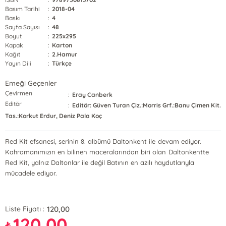
Basım Tarihi
:
2018-04
Baskı
:
4
Sayfa Sayısı
:
48
Boyut
:
225x295
Kapak
:
Karton
Kağıt
:
2.Hamur
Yayın Dili
:
Türkçe
Emeği Geçenler
Çevirmen
:
Eray Canberk
Editör
:
Editör: Güven Turan Çiz.:Morris Grf.:Banu Çimen Kit.
Tas.:Korkut Erdur, Deniz Pala Koç
Red Kit efsanesi, serinin 8. albümü Daltonkent ile devam ediyor.
Kahramanımızın en bilinen maceralarından biri olan Daltonkentte
Red Kit, yalnız Daltonlar ile değil Batının en azılı haydutlarıyla
mücadele ediyor.
120,00
Liste Fiyatı :
120,00
₺