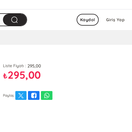
Kaydol
Giriş Yap
295,00
Liste Fiyatı :
295,00
₺
Paylaş