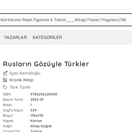
YAZARLAR
KATEGORİLER
Rusların Gözüyle Türkler
İlyas Kemaloğlu
Kronik Kitap
Türk Tarihi
ISBN
:
9786256228290
Basım Tarihi
:
2025-01
Baskı
:
1
Sayfa Sayısı
:
224
Boyut
:
135x210
Kapak
:
Karton
Kağıt
:
Kitap Kağıdı
Orjinal Dili
:
Türkçe