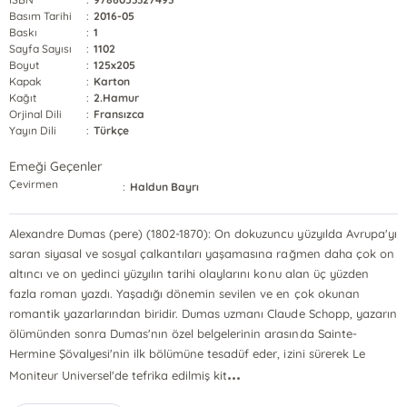
Basım Tarihi
:
2016-05
Baskı
:
1
Sayfa Sayısı
:
1102
Boyut
:
125x205
Kapak
:
Karton
Kağıt
:
2.Hamur
Orjinal Dili
:
Fransızca
Yayın Dili
:
Türkçe
Emeği Geçenler
Çevirmen
:
Haldun Bayrı
Alexandre Dumas (pere) (1802-1870): On dokuzuncu yüzyılda Avrupa'yı
saran siyasal ve sosyal çalkantıları yaşamasına rağmen daha çok on
altıncı ve on yedinci yüzyılın tarihi olaylarını konu alan üç yüzden
fazla roman yazdı. Yaşadığı dönemin sevilen ve en çok okunan
romantik yazarlarından biridir. Dumas uzmanı Claude Schopp, yazarın
ölümünden sonra Dumas'nın özel belgelerinin arasında Sainte-
Hermine Şövalyesi'nin ilk bölümüne tesadüf eder, izini sürerek Le
...
Moniteur Universel'de tefrika edilmiş kit