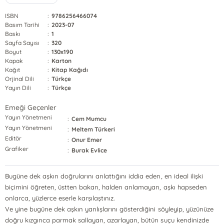
ISBN
:
9786256466074
Basım Tarihi
:
2023-07
Baskı
:
1
Sayfa Sayısı
:
320
Boyut
:
130x190
Kapak
:
Karton
Kağıt
:
Kitap Kağıdı
Orjinal Dili
:
Türkçe
Yayın Dili
:
Türkçe
Emeği Geçenler
Yayın Yönetmeni
:
Cem Mumcu
Yayın Yönetmeni
:
Meltem Türkeri
Editör
:
Onur Emer
Grafiker
:
Burak Evlice
Bugüne dek aşkın doğrularını anlattığını iddia eden, en ideal ilişki
biçimini öğreten, üstten bakan, halden anlamayan, aşkı hapseden
onlarca, yüzlerce eserle karşılaştınız.
Ve yine bugüne dek aşkın yanlışlarını gösterdiğini söyleyip, yüzünüze
doğru kızgınca parmak sallayan, azarlayan, bütün suçu kendinizde