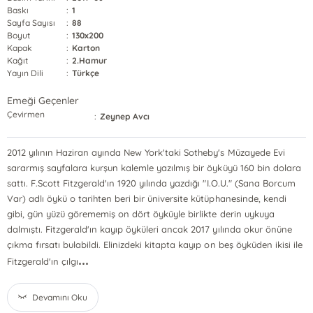
Baskı
:
1
Sayfa Sayısı
:
88
Boyut
:
130x200
Kapak
:
Karton
Kağıt
:
2.Hamur
Yayın Dili
:
Türkçe
Emeği Geçenler
Çevirmen
:
Zeynep Avcı
2012 yılının Haziran ayında New York'taki Sotheby's Müzayede Evi
sararmış sayfalara kurşun kalemle yazılmış bir öyküyü 160 bin dolara
sattı. F.Scott Fitzgerald'ın 1920 yılında yazdığı "I.O.U." (Sana Borcum
Var) adlı öykü o tarihten beri bir üniversite kütüphanesinde, kendi
gibi, gün yüzü görememiş on dört öyküyle birlikte derin uykuya
dalmıştı. Fitzgerald'ın kayıp öyküleri ancak 2017 yılında okur önüne
çıkma fırsatı bulabildi. Elinizdeki kitapta kayıp on beş öyküden ikisi ile
...
Fitzgerald'ın çılgı
Devamını Oku