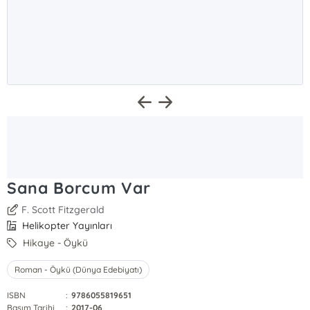
Sana Borcum Var
F. Scott Fitzgerald
Helikopter Yayınları
Hikaye - Öykü
Roman - Öykü (Dünya Edebiyatı)
ISBN
:
9786055819651
Basım Tarihi
:
2017-06