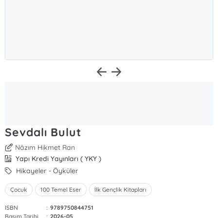
Sevdalı Bulut
Nâzım Hikmet Ran
Yapı Kredi Yayınları ( YKY )
Hikayeler - Öyküler
Çocuk
100 Temel Eser
İlk Gençlik Kitapları
ISBN
:
9789750844751
Basım Tarihi
:
2026-05