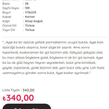
Baskı
:
58
Sayfa Sayısı
:
109
Boyut
:
170x225
Kapak
:
Karton
Kağıt
:
Kitap Kağıdı
Orjinal Dili
:
Türkçe
Yayın Dili
:
Türkçe
"...Ayşe kız bir öpücük yolladı parmaklarının ucuyla buluta. Ayşe kızın
öpücüğü buluta ulaşınca, bulut şöyle bir şaşırdı. Ama sonra
toparlandı, koskocaman bir gül biçimini aldı. Gökyüzü gökyüzü olalı,
bu mavi atlasa böylesine güzel, böylesine iri ak bir gül açmadı. Ayşe
kız bu ak gülü hayran hayran seyrederken, bulut yine kımıldadı,
yayıldı, toparlandı, yürek biçimini aldı, yani bulut oldu yine. Lafı fazla
uzatmayalım,o günden sonra bulut, Ayşe kızdan ayrılmadı."
340,00
Liste Fiyatı :
340,00
₺