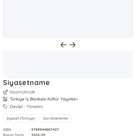
Siyasetname
Nizamülmülk
Türkiye İş Bankası Kültür Yayınları
Devlet - Yönetim
Siyaset (Türkiye)
Son Eklenenler
ISBN
:
9789944887427
Basım Tarihi
:
2026-05