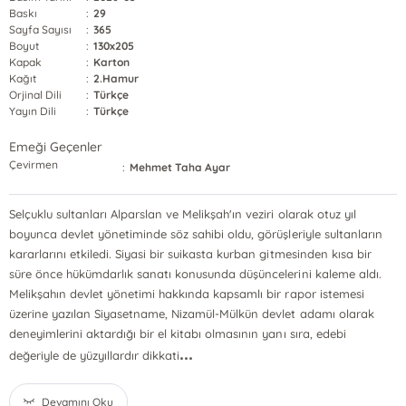
Baskı
:
29
Sayfa Sayısı
:
365
Boyut
:
130x205
Kapak
:
Karton
Kağıt
:
2.Hamur
Orjinal Dili
:
Türkçe
Yayın Dili
:
Türkçe
Emeği Geçenler
Çevirmen
:
Mehmet Taha Ayar
Selçuklu sultanları Alparslan ve Melikşah'ın veziri olarak otuz yıl
boyunca devlet yönetiminde söz sahibi oldu, görüşleriyle sultanların
kararlarını etkiledi. Siyasi bir suikasta kurban gitmesinden kısa bir
süre önce hükümdarlık sanatı konusunda düşüncelerini kaleme aldı.
Melikşahın devlet yönetimi hakkında kapsamlı bir rapor istemesi
üzerine yazılan Siyasetname, Nizamül-Mülkün devlet adamı olarak
deneyimlerini aktardığı bir el kitabı olmasının yanı sıra, edebi
...
değeriyle de yüzyıllardır dikkati
Devamını Oku