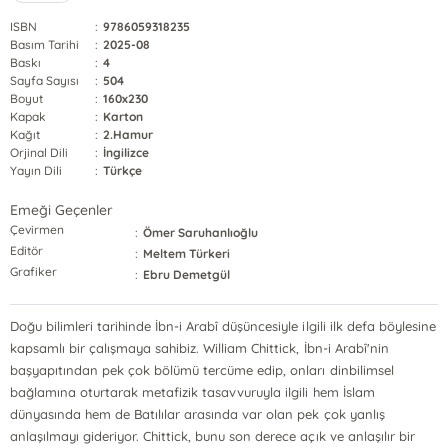
ISBN
:
9786059318235
Basım Tarihi
:
2025-08
Baskı
:
4
Sayfa Sayısı
:
504
Boyut
:
160x230
Kapak
:
Karton
Kağıt
:
2.Hamur
Orjinal Dili
:
İngilizce
Yayın Dili
:
Türkçe
Emeği Geçenler
Çevirmen
:
Ömer Saruhanlıoğlu
Editör
:
Meltem Türkeri
Grafiker
:
Ebru Demetgül
Doğu bilimleri tarihinde İbn-i Arabî düşüncesiyle ilgili ilk defa böylesine
kapsamlı bir çalışmaya sahibiz. William Chittick, İbn-i Arabî'nin
başyapıtından pek çok bölümü tercüme edip, onları dinbilimsel
bağlamına oturtarak metafizik tasavvuruyla ilgili hem İslam
dünyasında hem de Batılılar arasında var olan pek çok yanlış
anlaşılmayı gideriyor. Chittick, bunu son derece açık ve anlaşılır bir