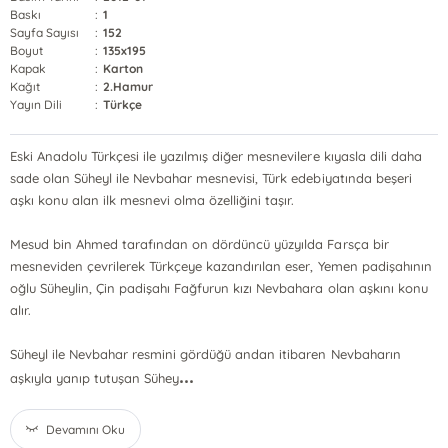
Baskı
:
1
Sayfa Sayısı
:
152
Boyut
:
135x195
Kapak
:
Karton
Kağıt
:
2.Hamur
Yayın Dili
:
Türkçe
Eski Anadolu Türkçesi ile yazılmış diğer mesnevilere kıyasla dili daha
sade olan Süheyl ile Nevbahar mesnevisi, Türk edebiyatında beşeri
aşkı konu alan ilk mesnevi olma özelliğini taşır.
Mesud bin Ahmed tarafından on dördüncü yüzyılda Farsça bir
mesneviden çevrilerek Türkçeye kazandırılan eser, Yemen padişahının
oğlu Süheylin, Çin padişahı Fağfurun kızı Nevbahara olan aşkını konu
alır.
Süheyl ile Nevbahar resmini gördüğü andan itibaren Nevbaharın
...
aşkıyla yanıp tutuşan Sühey
Devamını Oku