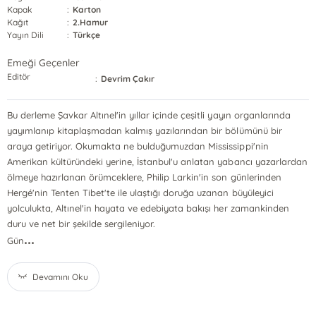
Kapak
:
Karton
Kağıt
:
2.Hamur
Yayın Dili
:
Türkçe
Emeği Geçenler
Editör
:
Devrim Çakır
Bu derleme Şavkar Altınel'in yıllar içinde çeşitli yayın organlarında
yayımlanıp kitaplaşmadan kalmış yazılarından bir bölümünü bir
araya getiriyor. Okumakta ne bulduğumuzdan Mississippi'nin
Amerikan kültüründeki yerine, İstanbul'u anlatan yabancı yazarlardan
ölmeye hazırlanan örümceklere, Philip Larkin'in son günlerinden
Hergé'nin Tenten Tibet'te ile ulaştığı doruğa uzanan büyüleyici
yolculukta, Altınel'in hayata ve edebiyata bakışı her zamankinden
duru ve net bir şekilde sergileniyor.
...
Gün
Devamını Oku