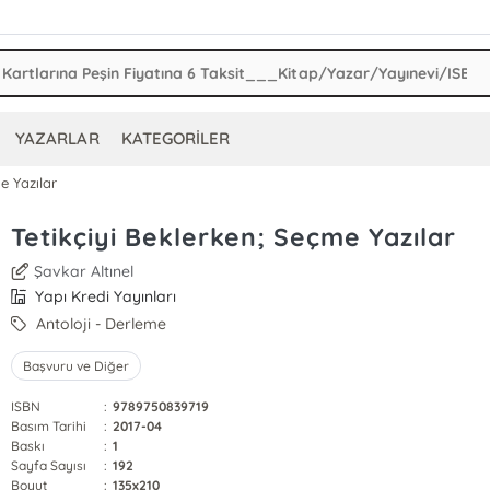
YAZARLAR
KATEGORİLER
e Yazılar
Tetikçiyi Beklerken; Seçme Yazılar
Şavkar Altınel
Yapı Kredi Yayınları
Antoloji - Derleme
Başvuru ve Diğer
ISBN
:
9789750839719
Basım Tarihi
:
2017-04
Baskı
:
1
Sayfa Sayısı
:
192
Boyut
:
135x210