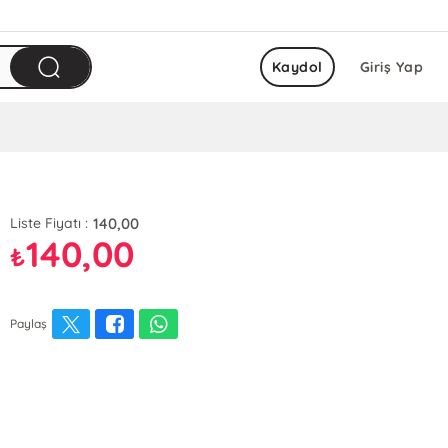
Kaydol
Giriş Yap
140,00
Liste Fiyatı :
140,00
₺
Paylaş