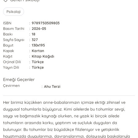
Psikoloji
ISBN
:
9789750509803
Basım Tarihi
:
2026-05
Baskı
:
18
Sayfa Sayısı
:
327
Boyut
:
130x195
Kapak
:
Karton
Kağıt
:
Kitap Kağıdı
Orjinal Dili
:
Türkçe
Yayın Dili
:
Türkçe
Emeği Geçenler
Çevirmen
:
Ahu Terzi
Her birimiz küçükken anne-babalarımızın içimize ektiği zihinsel ve
duygusal tohumlarla büyüyoruz. Kimi ailelerde bu tohumlar sevgi,
saygı ve bağımsızlık kaynağı olurken, ne yazık ki birçok ailede
tohumların arasında korku, yaptırım ve suçluluk duyguları da
bulunuyor. Bu tohumlar biz büyüdükçe filizleniyor ve yetişkinlik
hayatımızda duygularımızı, davranışlarımızı, dolayısıyla başkalarıyla