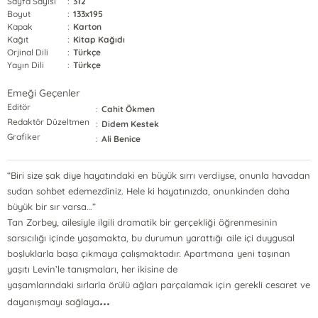
Sayfa Sayısı
:
312
Boyut
:
133x195
Kapak
:
Karton
Kağıt
:
Kitap Kağıdı
Orjinal Dili
:
Türkçe
Yayın Dili
:
Türkçe
Emeği Geçenler
Editör
:
Cahit Ökmen
Redaktör Düzeltmen
:
Didem Kestek
Grafiker
:
Ali Benice
“Biri size şak diye hayatındaki en büyük sırrı verdiyse, onunla havadan
sudan sohbet edemezdiniz. Hele ki hayatınızda, onunkinden daha
büyük bir sır varsa…”
Tan Zorbey, ailesiyle ilgili dramatik bir gerçekliği öğrenmesinin
sarsıcılığı içinde yaşamakta, bu durumun yarattığı aile içi duygusal
boşluklarla başa çıkmaya çalışmaktadır. Apartmana yeni taşınan
yaşıtı Levin’le tanışmaları, her ikisine de
yaşamlarındaki sırlarla örülü ağları parçalamak için gerekli cesaret ve
...
dayanışmayı sağlaya