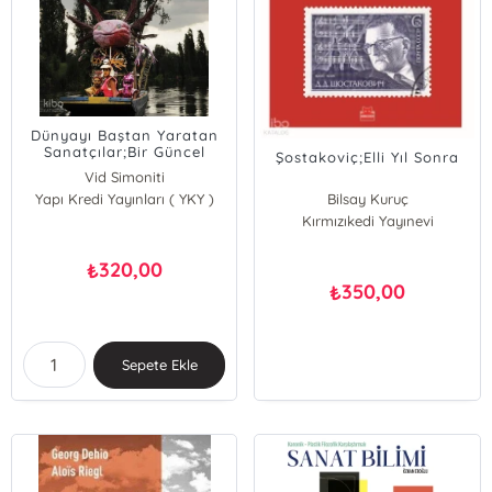
Dünyayı Baştan Yaratan
Sanatçılar;Bir Güncel
Şostakoviç;Elli Yıl Sonra
Sanat Manifestosu
Vid Simoniti
Yapı Kredi Yayınları ( YKY )
Bilsay Kuruç
Kırmızıkedi Yayınevi
320,00
₺
350,00
₺
Sepete Ekle