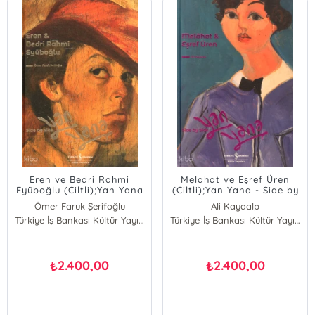
Eren ve Bedri Rahmi
Melahat ve Eşref Üren
Eyüboğlu (Ciltli);Yan Yana
(Ciltli);Yan Yana - Side by
- Side by Side
Side
Ömer Faruk Şerifoğlu
Ali Kayaalp
Türkiye İş Bankası Kültür Yayınları
Türkiye İş Bankası Kültür Yayınları
2.400,00
2.400,00
₺
₺