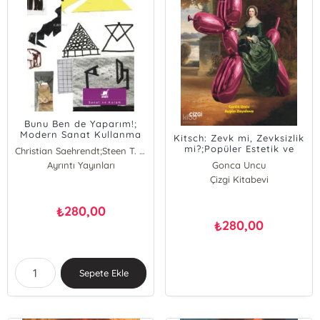
Bunu Ben de Yaparım!;
Modern Sanat Kullanma
Kitsch: Zevk mi, Zevksizlik
Kılavuzu
mi?;Popüler Estetik ve
Christian Saehrendt;Steen T. Kittl
Tüketim Kültürü
Christian Saehrendt
Ayrıntı Yayınları
Gonca Uncu
Bağlamında Bir Tartışma
Steen T. Kittl
Aygün Zayıdova
Çizgi Kitabevi
280,00
₺
280,00
₺
Sepete Ekle