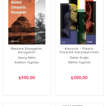
Restore Etmeyelim,
Kanonik - Plastik
Koruyalım!
Filozofik Karşılaştırmalı
Georg Dehio
Özkan Eroğlu
Arketon Yayınları
Alois Riegl
Tekhne Yayınları
590,00
500,00
₺
₺