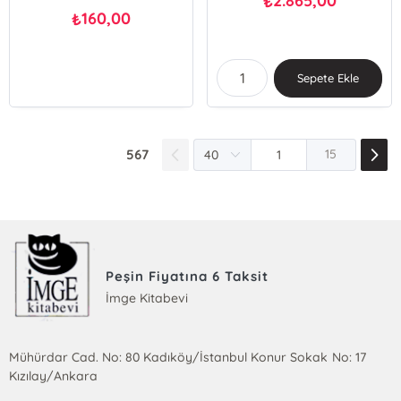
2.865,00
₺
160,00
₺
Sepete Ekle
567
15
Peşin Fiyatına 6 Taksit
İmge Kitabevi
Mühürdar Cad. No: 80 Kadıköy/İstanbul Konur Sokak No: 17
Kızılay/Ankara