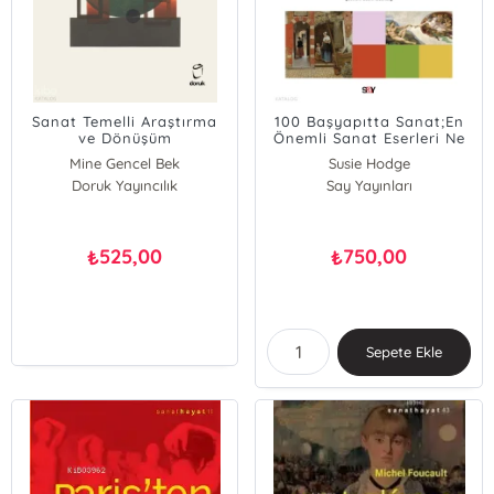
Sanat Temelli Araştırma
100 Başyapıtta Sanat;En
ve Dönüşüm
Önemli Sanat Eserleri Ne
;Perspektifler, Örnekler ve
Anlatıyor?
Mine Gencel Bek
Susie Hodge
Diyaloglar
Doruk Yayıncılık
Say Yayınları
525,00
750,00
₺
₺
Sepete Ekle