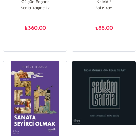
Gülgün Başarır
Kolektif
Scala Yayıncılık
Fol Kitap
360,00
86,00
₺
₺