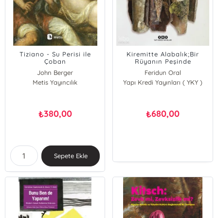
Tiziano - Su Perisi ile
Kiremitte Alabalık;Bir
Çoban
Rüyanın Peşinde
John Berger
Feridun Oral
Katya Berger Andreadakis
Metis Yayıncılık
Yapı Kredi Yayınları ( YKY )
380,00
680,00
₺
₺
Sepete Ekle