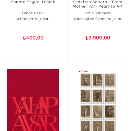
Sanata Seyirci Olmak
Sedeften Sanata - From
Mother -Of- Pearl To Art
(Ciltli)
Feride Bozcu
Fatih Sarımeşe
Albaraka Yayınları
Arkeoloji ve Sanat Yayınları
Hilmi Emekli
400,00
2.000,00
₺
₺