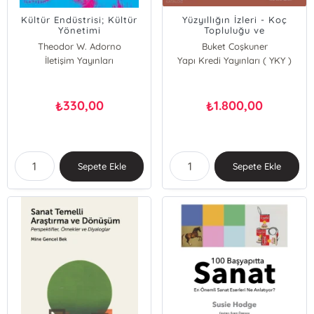
Kültür Endüstrisi; Kültür
Yüzyıllığın İzleri - Koç
Yönetimi
Topluluğu ve
Sanat;Imprints On The
Theodor W. Adorno
Buket Coşkuner
Century - Koç Group and
İletişim Yayınları
Yapı Kredi Yayınları ( YKY )
Zeynep Çelik
the Arts
Müjde Dila Gümüş
Didem Yazıcı
330,00
1.800,00
₺
₺
Sepete Ekle
Sepete Ekle