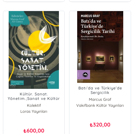
Batı’da ve Türkiye’de
Sergicilik
Kültür. Sanat.
Tarihi;Karşılaştırmalı Bir
Yönetim.;Sanat ve Kültür
Marcus Graf
Analiz
için Çağdaş Teoriler ve
Kolektif
Vakıfbank Kültür Yayınları
Uygulamalar
Loras Yayınları
320,00
₺
600,00
₺