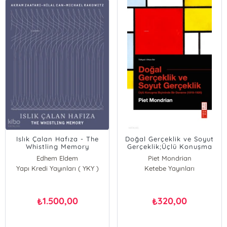
Islık Çalan Hafıza - The
Doğal Gerçeklik ve Soyut
Whistling Memory
Gerçeklik;Üçlü Konuşma
Biçiminde Bir Deneme
Edhem Eldem
Piet Mondrian
(1919-1920)
Yapı Kredi Yayınları ( YKY )
Osman Hamdi Bey
Ketebe Yayınları
Seçil Epik
Vid Simoniti
1.500,00
320,00
₺
₺