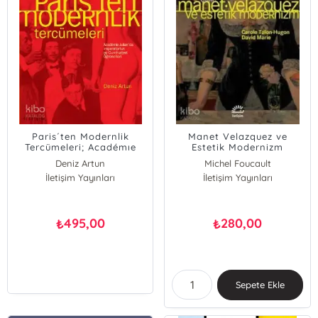
Paris´ten Modernlik
Manet Velazquez ve
Tercümeleri; Académıe
Estetik Modernizm
Julıan´da İmparatorluk ve
Deniz Artun
Michel Foucault
Cumhuriyet Öğrencileri
İletişim Yayınları
İletişim Yayınları
495,00
280,00
₺
₺
Sepete Ekle