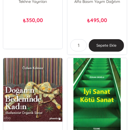
Tekhne Yayınları
Alfa Basım Yayım Dağıtım
350,00
495,00
₺
₺
Sepete Ekle