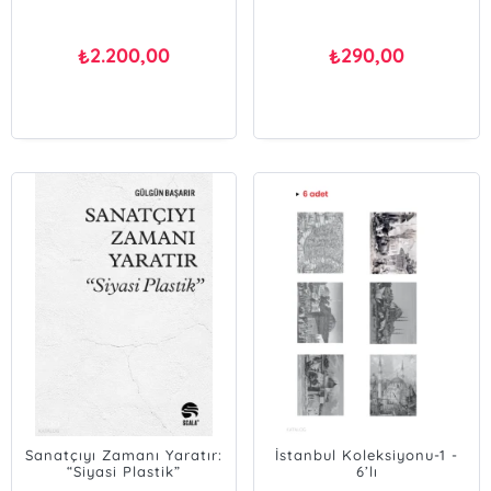
2.200,00
290,00
₺
₺
Sanatçıyı Zamanı Yaratır:
İstanbul Koleksiyonu-1 -
“Siyasi Plastik”
6’lı