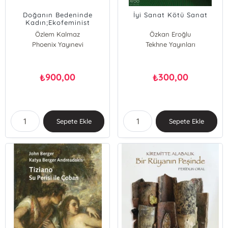
Doğanın Bedeninde
İyi Sanat Kötü Sanat
Kadın;Ekofeminist
Organik Sanat
Özlem Kalmaz
Özkan Eroğlu
Phoenix Yayınevi
Tekhne Yayınları
900,00
300,00
₺
₺
Sepete Ekle
Sepete Ekle