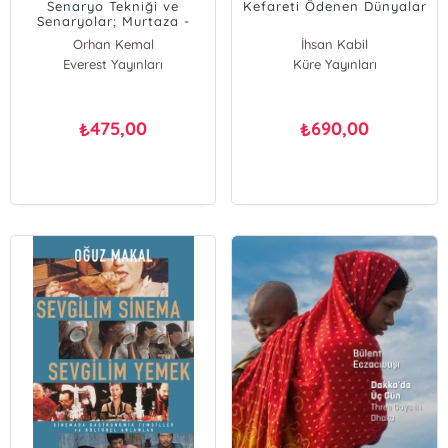
Senaryo Tekniği ve
Kefareti Ödenen Dünyalar
Senaryolar; Murtaza -
Yörük Ali Efe
Orhan Kemal
İhsan Kabil
Everest Yayınları
Küre Yayınları
475,00
690,00
₺
₺