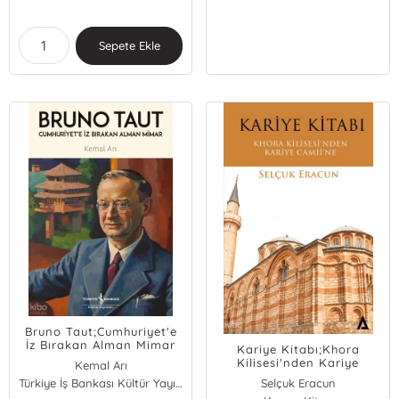
Sepete Ekle
Bruno Taut;Cumhuriyet'e
İz Bırakan Alman Mimar
Kariye Kitabı;Khora
Kilisesi'nden Kariye
Kemal Arı
Camii'ne
Türkiye İş Bankası Kültür Yayınları
Selçuk Eracun