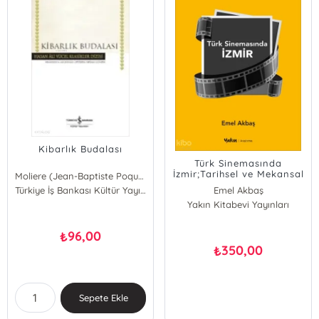
Kibarlık Budalası
Türk Sinemasında
İzmir;Tarihsel ve Mekansal
Moliere (Jean-Baptiste Poquelin)
Temsil Bakımından
Türkiye İş Bankası Kültür Yayınları
Emel Akbaş
Yakın Kitabevi Yayınları
96,00
₺
350,00
₺
Sepete Ekle