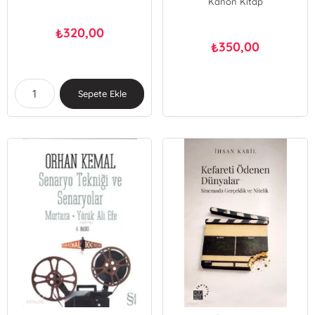
Kanon Kitap
320,00
₺
350,00
₺
Sepete Ekle