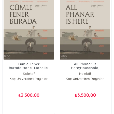
Cümle Fener
All Phanar Is
Burada;Hane, Mahalle,
Here;Household,
Saray ve Şehir
Neighborhood, Court, and
Kolektif
Kolektif
the City
Koç Üniversitesi Yayınları
Koç Üniversitesi Yayınları
3.500,00
3.500,00
₺
₺