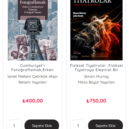
Cumhuriyet'i
Fiziksel Tiyatrolar ;Fiziksel
Fotoğraflamak;Erken
Tiyatroya Eleştirel Bir
Cumhuriyet Dönemi
Bakış
İsmet Meltem Çetinkök Afşar
Simon Murray
Fotoğraf Sanatı
İletişim Yayınları
Mitos Boyut Yayınları
Jhon Keefe
400,00
750,00
₺
₺
Sepete Ekle
Sepete Ekle