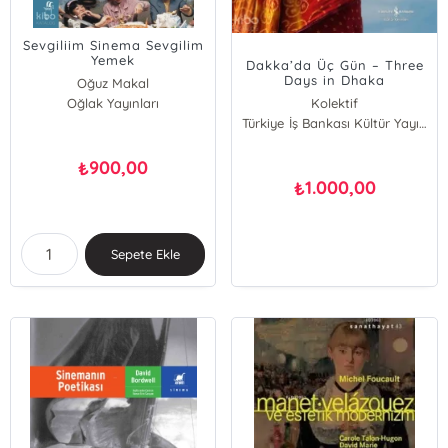
Sevgiliim Sinema Sevgilim
Yemek
Dakka’da Üç Gün – Three
Days in Dhaka
Oğuz Makal
Oğlak Yayınları
Kolektif
Türkiye İş Bankası Kültür Yayınları
900,00
₺
1.000,00
₺
Sepete Ekle