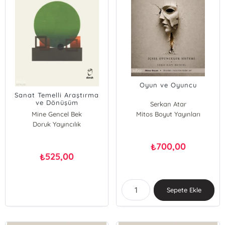
Oyun ve Oyuncu
Sanat Temelli Araştırma
ve Dönüşüm
Serkan Atar
;Perspektifler, Örnekler ve
Mine Gencel Bek
Mitos Boyut Yayınları
Diyaloglar
Doruk Yayıncılık
700,00
₺
525,00
₺
Sepete Ekle