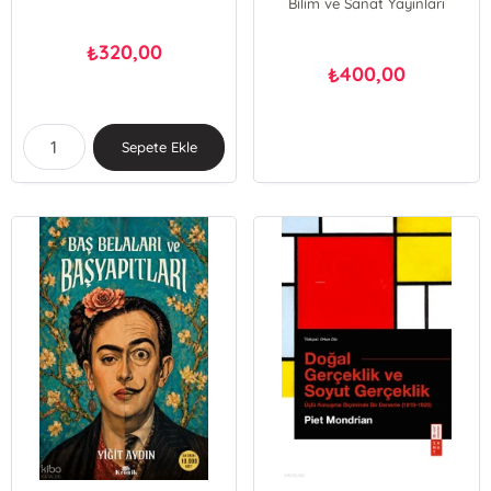
Bilim ve Sanat Yayınları
320,00
₺
400,00
₺
Sepete Ekle