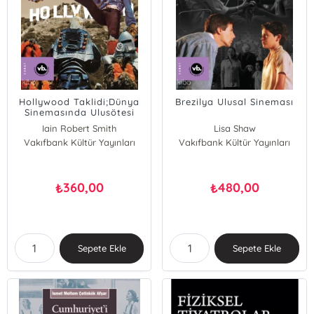
Hollywood Taklidi;Dünya
Brezilya Ulusal Sineması
Sinemasında Ulusötesi
Uyarlamalar
Iain Robert Smith
Lisa Shaw
Vakıfbank Kültür Yayınları
Vakıfbank Kültür Yayınları
Stephanie Dennison
360,00
480,00
₺
₺
Sepete Ekle
Sepete Ekle