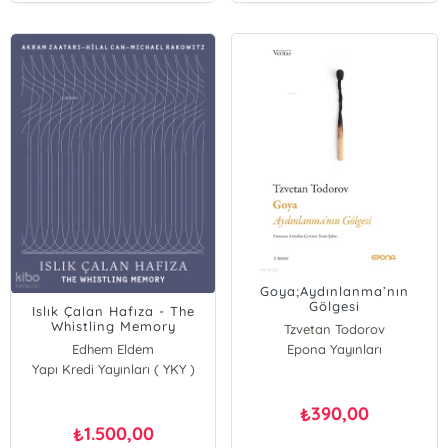
Goya;Aydınlanma’nın
Gölgesi
Islık Çalan Hafıza - The
Whistling Memory
Tzvetan Todorov
Edhem Eldem
Epona Yayınları
Yapı Kredi Yayınları ( YKY )
Osman Hamdi Bey
Seçil Epik
Vid Simoniti
390,00
₺
1.500,00
₺