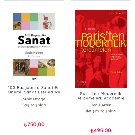
100 Başyapıtta Sanat;En
Önemli Sanat Eserleri Ne
Paris´ten Modernlik
Anlatıyor?
Tercümeleri; Académıe
Susie Hodge
Julıan´da İmparatorluk ve
Say Yayınları
Deniz Artun
Cumhuriyet Öğrencileri
İletişim Yayınları
750,00
₺
495,00
₺