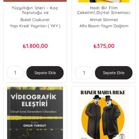
Yüzyıllığın İzleri - Koç
Hadi Bir Film
Topluluğu ve
Çekelim!;Dijital Sinemacı
Sanat;Imprints On The
İçin İlk Adımlar
Buket Coşkuner
Ahmet Sönmez
Century - Koç Group and
Yapı Kredi Yayınları ( YKY )
Zeynep Çelik
Alfa Basım Yayım Dağıtım
the Arts
Müjde Dila Gümüş
Didem Yazıcı
1.800,00
375,00
₺
₺
Sepete Ekle
Sepete Ekle