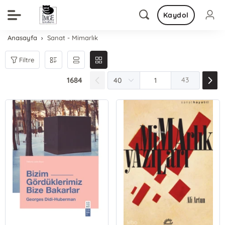
Kaydol
Anasayfa
Sanat - Mimarlık
Filtre
1684
43