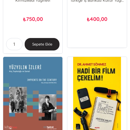
Kırmızıkedi Yayınevi
Türkiye İş Bankası Kültür Yayınları
750,00
400,00
₺
₺
Sepete Ekle