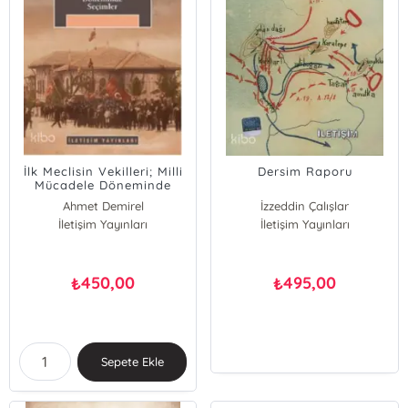
İlk Meclisin Vekilleri; Milli
Dersim Raporu
Mücadele Döneminde
Seçimler
Ahmet Demirel
İzzeddin Çalışlar
İletişim Yayınları
İletişim Yayınları
450,00
495,00
₺
₺
Sepete Ekle