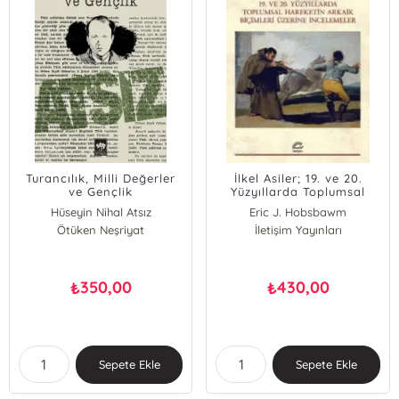
Turancılık, Milli Değerler
İlkel Asiler; 19. ve 20.
ve Gençlik
Yüzyıllarda Toplumsal
Hareketin Arkaik Biçimleri
Hüseyin Nihal Atsız
Eric J. Hobsbawm
Üzerine İncelemeler
Ötüken Neşriyat
İletişim Yayınları
350,00
430,00
₺
₺
Sepete Ekle
Sepete Ekle