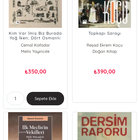
Kim Var İmiş Biz Burada
Topkapı Sarayı
Yoğ İken; Dört Osmanlı:
Yeniçeri, Tüccar, Derviş ve
Cemal Kafadar
Reşad Ekrem Koçu
Hatun
Metis Yayıncılık
Doğan Kitap
350,00
390,00
₺
₺
Sepete Ekle