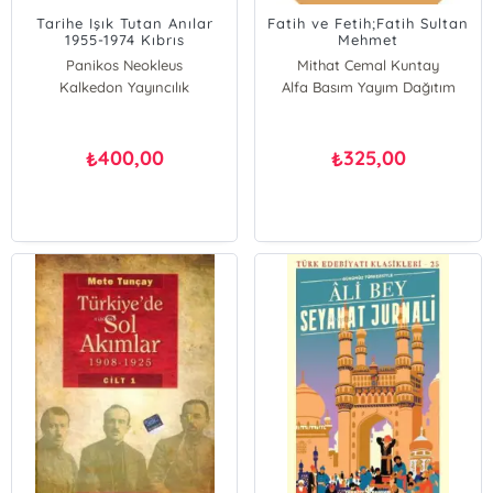
Tarihe Işık Tutan Anılar
Fatih ve Fetih;Fatih Sultan
1955-1974 Kıbrıs
Mehmet
Panikos Neokleus
Mithat Cemal Kuntay
Kalkedon Yayıncılık
Alfa Basım Yayım Dağıtım
400,00
325,00
₺
₺