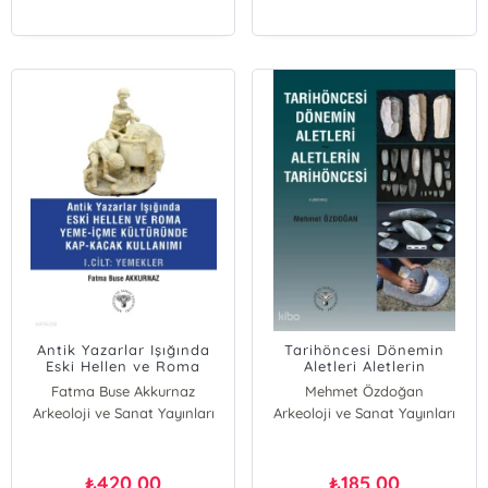
Antik Yazarlar Işığında
Tarihöncesi Dönemin
Eski Hellen ve Roma
Aletleri Aletlerin
Yeme-İçme Kültüründe
Tarihöncesi
Fatma Buse Akkurnaz
Mehmet Özdoğan
Kap-Kaçak Kullanımı
Arkeoloji ve Sanat Yayınları
Arkeoloji ve Sanat Yayınları
I.Cilt-Yemekler
420,00
185,00
₺
₺