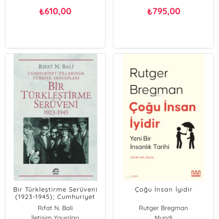
610,00
795,00
₺
₺
Bir Türkleştirme Serüveni
Çoğu İnsan İyidir
(1923-1945); Cumhuriyet
Yıllarında Türkiye
Rıfat N. Bali
Rutger Bregman
Yahudileri
İletişim Yayınları
Mundi