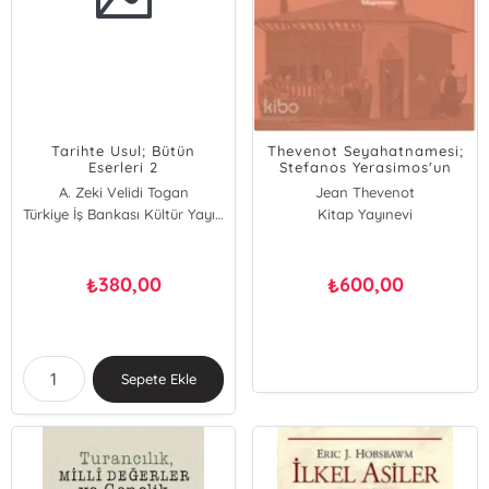
Tarihte Usul; Bütün
Thevenot Seyahatnamesi;
Eserleri 2
Stefanos Yerasimos'un
Anısına
A. Zeki Velidi Togan
Jean Thevenot
Türkiye İş Bankası Kültür Yayınları
Kitap Yayınevi
380,00
600,00
₺
₺
Sepete Ekle