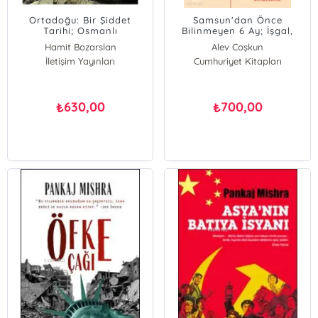
Ortadoğu: Bir Şiddet
Samsun'dan Önce
Tarihi; Osmanlı
Bilinmeyen 6 Ay; İşgal,
İmparatorluğunun
Hüzün, Hazırlık
Hamit Bozarslan
Alev Coşkun
Sonundan El Kaideye
İletişim Yayınları
Cumhuriyet Kitapları
630,00
700,00
₺
₺