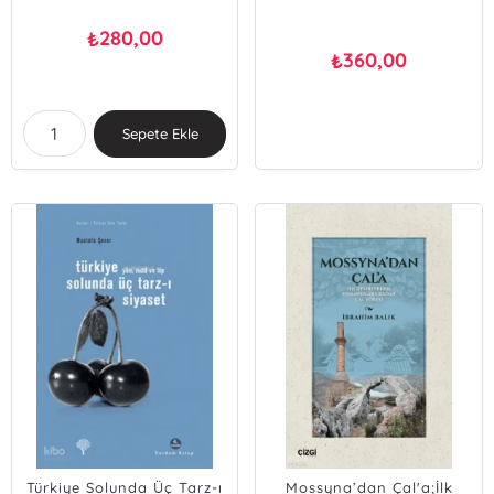
280,00
₺
360,00
₺
Sepete Ekle
Türkiye Solunda Üç Tarz-ı
Mossyna’dan Çal'a;İlk