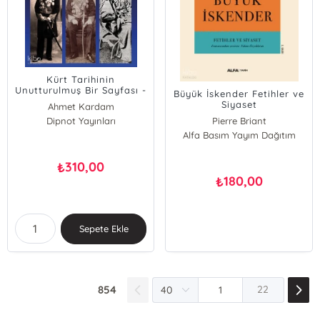
Kürt Tarihinin
Unutturulmuş Bir Sayfası -
Büyük İskender Fetihler ve
Abdürrezzak Bedirhan
Siyaset
Ahmet Kardam
Dipnot Yayınları
Pierre Briant
Alfa Basım Yayım Dağıtım
310,00
₺
180,00
₺
Sepete Ekle
854
22