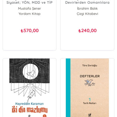
Siyaset; YÖN, MDD ve TİP
Devirlerden Osmanlılara
Kadar Çal Yöresi
Mustafa Şener
İbrahim Balık
Yordam Kitap
Çizgi Kitabevi
570,00
240,00
₺
₺