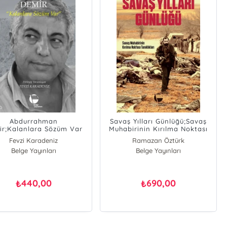
Abdurrahman
Savaş Yılları Günlüğü;Savaş
ir;Kalanlara Sözüm Var
Muhabirinin Kırılma Noktası
Tanıklıkları
Fevzi Karadeniz
Ramazan Öztürk
Belge Yayınları
Belge Yayınları
440,00
690,00
₺
₺