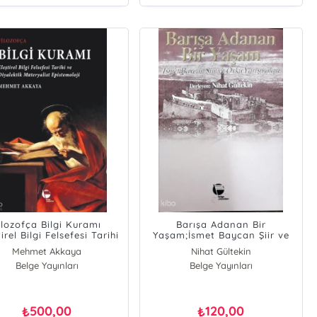
ilozofça Bilgi Kuramı
Barışa Adanan Bir
tirel Bilgi Felsefesi Tarihi
Yaşam;İsmet Baycan Şiir ve
 Diyalektik Materyalist
Öykü Yarışmaları
Mehmet Akkaya
Nihat Gültekin
Epistemoloji
Belge Yayınları
Belge Yayınları
500,00
120,00
₺
₺