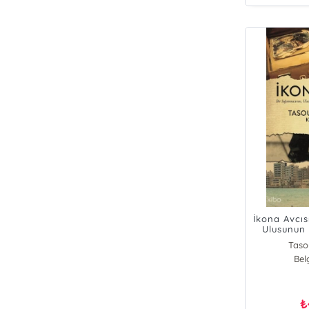
İkona Avcıs
Ulusunun 
Geri 
Taso
Bel
₺