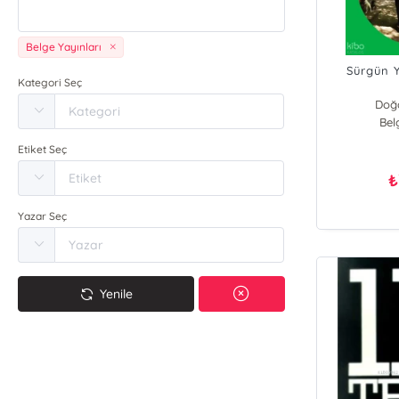
Belge Yayınları
Sürgün Ya
Kategori Seç
Doğ
Bel
Etiket Seç
₺
Yazar Seç
Yenile