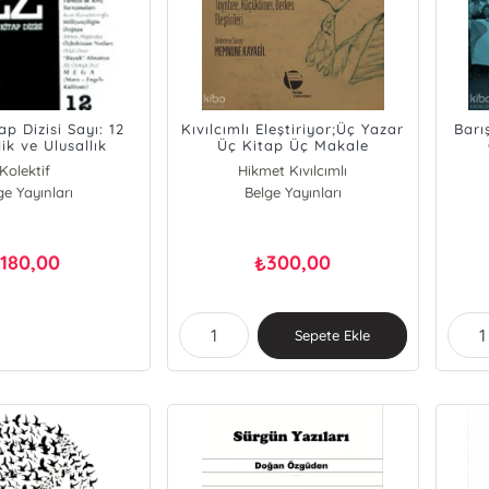
tap Dizisi Sayı: 12
Kıvılcımlı Eleştiriyor;Üç Yazar
Barı
ik ve Ulusallık
Üç Kitap Üç Makale
Yan
Kolektif
Hikmet Kıvılcımlı
ge Yayınları
Belge Yayınları
180,00
300,00
₺
₺
Sepete Ekle