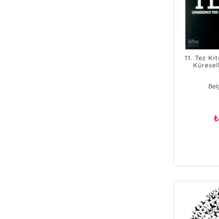
11. Tez Ki
Küresell
Bel