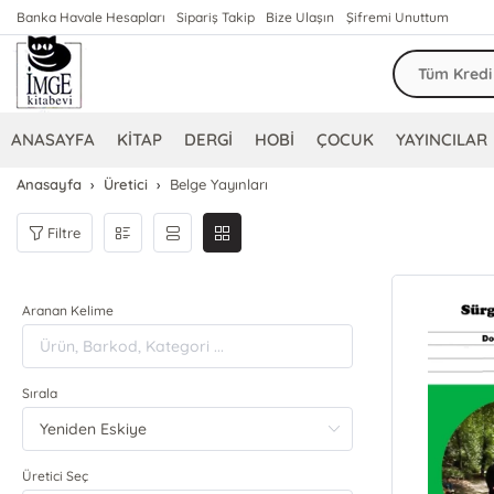
Banka Havale Hesapları
Sipariş Takip
Bize Ulaşın
Şifremi Unuttum
ANASAYFA
KİTAP
DERGİ
HOBİ
ÇOCUK
YAYINCILAR
Anasayfa
Üretici
Belge Yayınları
Filtre
Aranan Kelime
Sırala
Üretici Seç