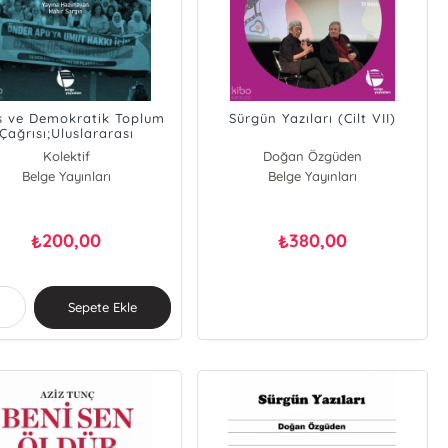
ş ve Demokratik Toplum
Sürgün Yazıları (Cilt VII)
Çağrısı;Uluslararası
kılardan “Umut Hakkı”
Kolektif
Doğan Özgüden
İlkesine
Belge Yayınları
Belge Yayınları
200,00
380,00
₺
₺
Sepete Ekle