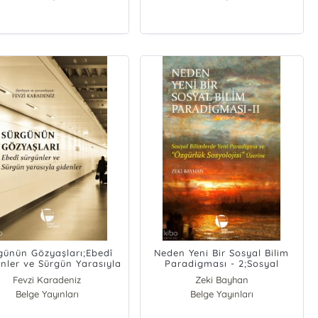
günün Gözyaşları;Ebedî
Neden Yeni Bir Sosyal Bilim
nler ve Sürgün Yarasıyla
Paradigması - 2;Sosyal
Gidenler
Bilimlerde Yeni Paradigma ve
Fevzi Karadeniz
Zeki Bayhan
Özgürlük Sosyolojisi Üzerine
Belge Yayınları
Belge Yayınları