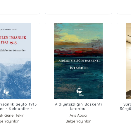
İnsanlık Seyfo 1915
Aidiyetsizliğin Başkenti
Sür
er - Keldaniler -
İstanbul
Sürgü
asturiler
ek Günel Tekin
Aris Abacı
ge Yayınları
Belge Yayınları