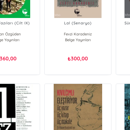
zıları (Cilt IX)
Lal (Senaryo)
Sür
an Özgüden
Fevzi Karadeniz
ge Yayınları
Belge Yayınları
360,00
300,00
₺