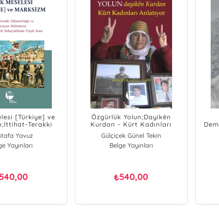
lesi [Türkiye] ve
Özgürlük Yolun;Dayikên
;İttihat-Terakki
Kurdan - Kürt Kadınları
Dem
üğü ve Hristiyan
Anlatıyor
tafa Yavuz
Gülçiçek Günel Tekin
n Eşit Vatandaşlık
ge Yayınları
Belge Yayınları
nün Trajik Sonu
540,00
540,00
₺