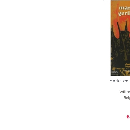
Marksizm 
Willi
Bel
₺