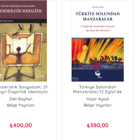
okratik Sosyalizm; 21.
Türkiye Solundan
yıl Özgürlük İdeolojisi
Manzaralar;12 Eylül'de
Yenilenenler Üzerine Tarihsel
Zeki Bayhan
Yaşar Ayaşlı
Bir Deneme
Belge Yayınları
Belge Yayınları
400,00
380,00
₺
₺