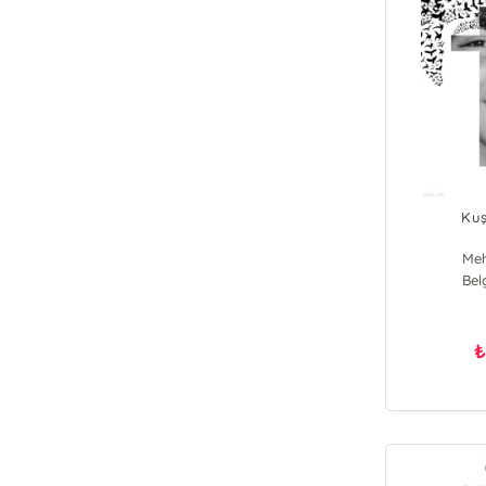
Ku
Me
Bel
₺