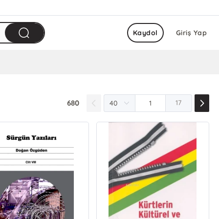
Kaydol
Giriş Yap
680
17