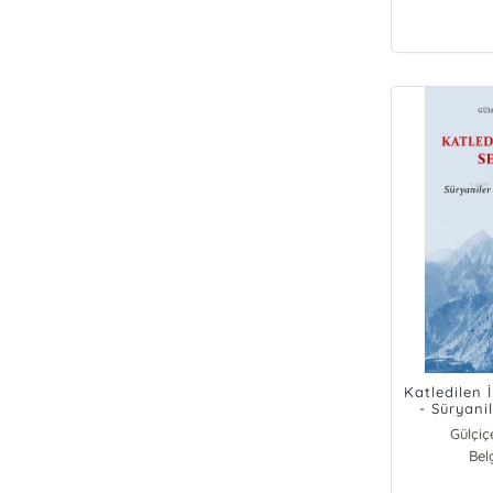
Katledilen 
- Süryanil
N
Gülçiç
Bel