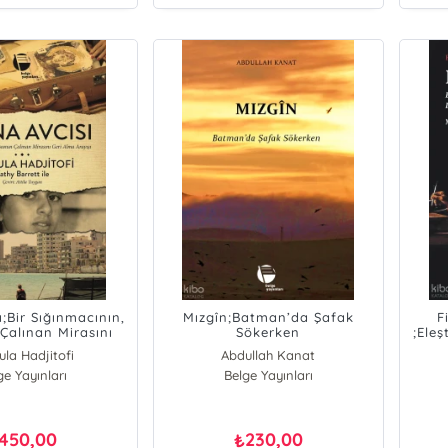
ı;Bir Sığınmacının,
Mızgîn;Batman’da Şafak
F
Çalınan Mirasını
Sökerken
;Eleş
Alma Arayışı
ve
ula Hadjitofi
Abdullah Kanat
ge Yayınları
Belge Yayınları
450,00
230,00
₺