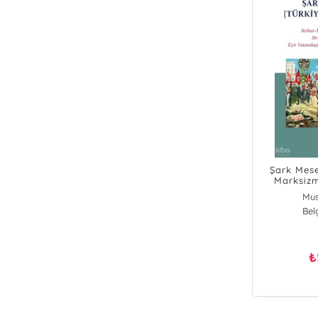
Şark Mese
Marksizm
Diktatörl
Mus
Milletleri
Bel
Tahayyülü
₺