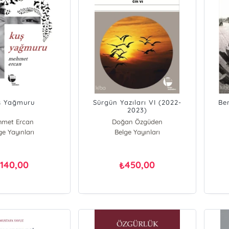
ş Yağmuru
Sürgün Yazıları VI (2022-
Be
2023)
hmet Ercan
Doğan Özgüden
ge Yayınları
Belge Yayınları
140,00
450,00
₺