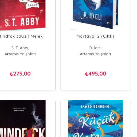
indfck 3;Kızıl Melek
Martaval 2 (Ciltli)
S. T. Abby
R. İdeli
Artemis Yayınları
Artemis Yayınları
275,00
495,00
₺
₺