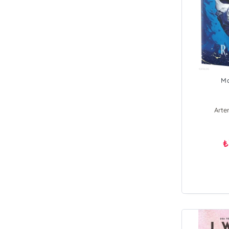
Ma
Arte
₺