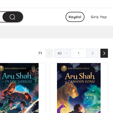
Kaydol
Giriş Yap
71
2