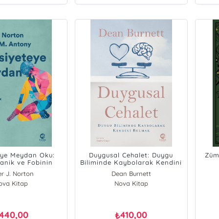
eye Meydan Oku:
Duygusal Cehalet: Duygu
Zümr
Panik ve Fobinin
Biliminde Kaybolarak Kendini
den Gelmek İçin
Bulmak
er J. Norton
Dean Burnett
el Stratejiler
in M. Antony
ova Kitap
Nova Kitap
440,00
410,00
₺