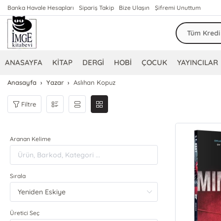
Banka Havale Hesapları
Sipariş Takip
Bize Ulaşın
Şifremi Unuttum
ANASAYFA
KİTAP
DERGİ
HOBİ
ÇOCUK
YAYINCILAR
Anasayfa
Yazar
Aslıhan Kopuz
Filtre
Aranan Kelime
Sırala
Üretici Seç