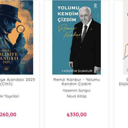
siye Ajandası 2025
Remzi Kanbur - Yolumu
(Ciltli)
Kendim Çizdim
Düşl
Yasemin Sungur
ki Yayınları
Nova Kitap
260,00
330,00
₺