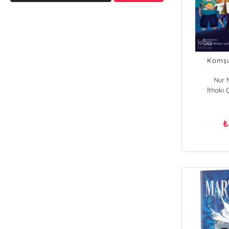
Komşu
Nur M
İthaki 
₺