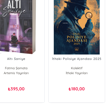
Altı Saniye
İthaki Polisiye Ajandası 2025
Fatma Şamata
Kolektif
Artemis Yayınları
İthaki Yayınları
395,00
180,00
₺
₺