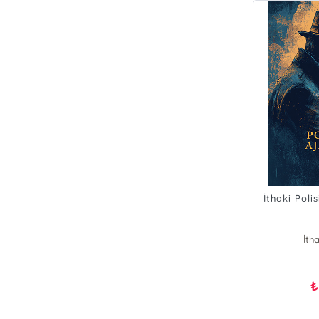
İthaki Poli
İtha
₺