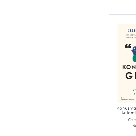
Konuşmam
Anlaml
Ya
Cele
N