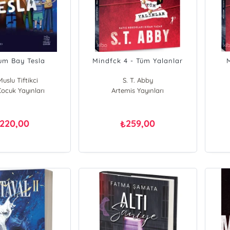
m Bay Tesla
Mindfck 4 - Tüm Yalanlar
M
uslu Tiftikci
S. T. Abby
Çocuk Yayınları
Artemis Yayınları
220,00
259,00
₺