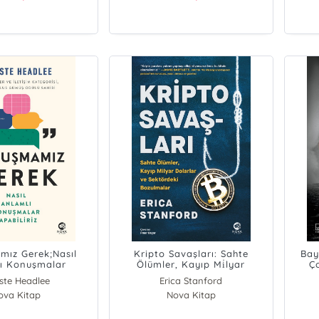
ız Gerek;Nasıl
Kripto Savaşları: Sahte
Bay
ı Konuşmalar
Ölümler, Kayıp Mi̇lyar
Ç
pabiliriz
Dolarlar ve Sektördeki̇
ste Headlee
Erica Stanford
Bozulmalar
ova Kitap
Nova Kitap