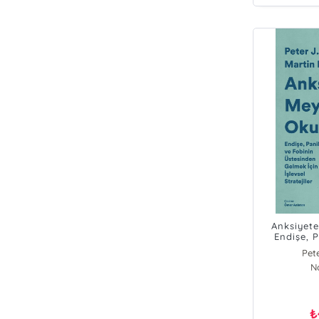
Anksiyet
Endişe, 
Üstesin
Pet
İşlevs
Mart
N
₺