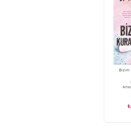
Bizim
Arte
₺