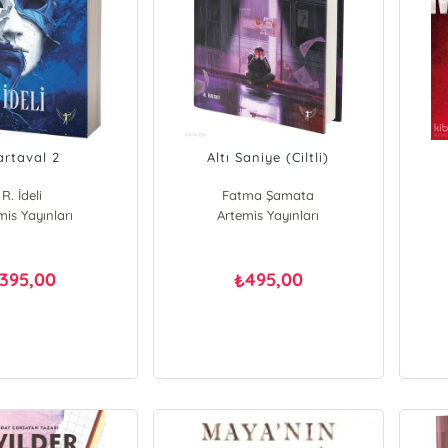
rtaval 2
Altı Saniye (Ciltli)
R. İdeli
Fatma Şamata
mis Yayınları
Artemis Yayınları
395,00
495,00
₺