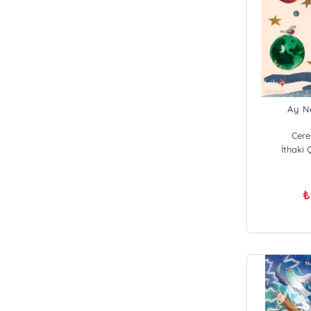
Ay N
Cere
İthaki 
₺