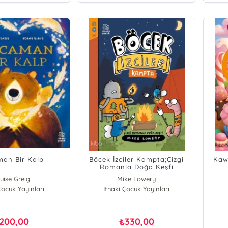
an Bir Kalp
Böcek İzciler Kampta;Çizgi
Kaw
Romanla Doğa Keşfi
uise Greig
Mike Lowery
Çocuk Yayınları
İthaki Çocuk Yayınları
200,00
330,00
₺