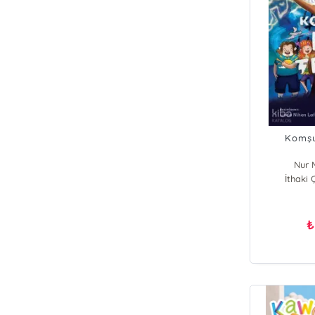
Komşu
Nur M
İthaki 
₺