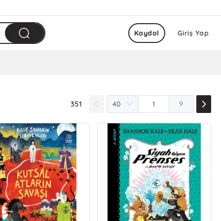
Kaydol
Giriş Yap
351
9