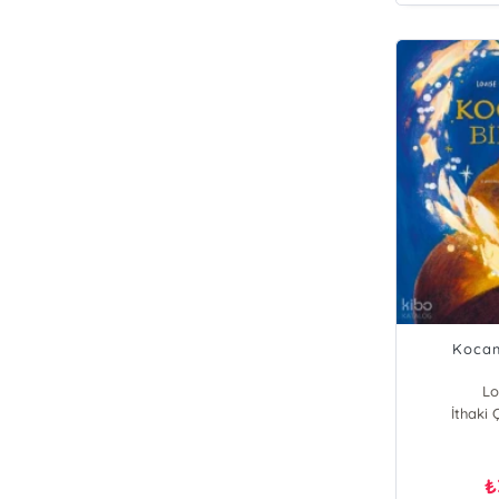
Kocam
Lo
İthaki 
₺