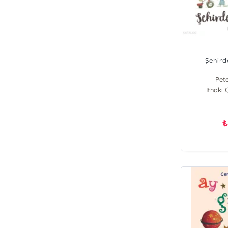
Şehird
Pet
İthaki 