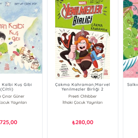
Kalbi Kuş Gibi
Çakma Kahraman;Marvel
Salk
(Ciltli)
Yenilmezler Birliği 2
e Çınar Güner
Preeti Chhibber
Çocuk Yayınları
İthaki Çocuk Yayınları
725,00
280,00
₺