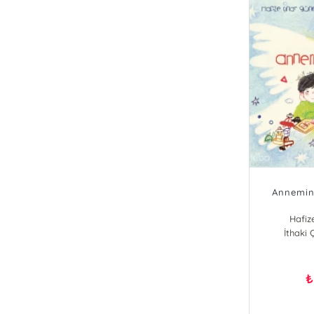
Annemin 
Hafiz
İthaki 
₺