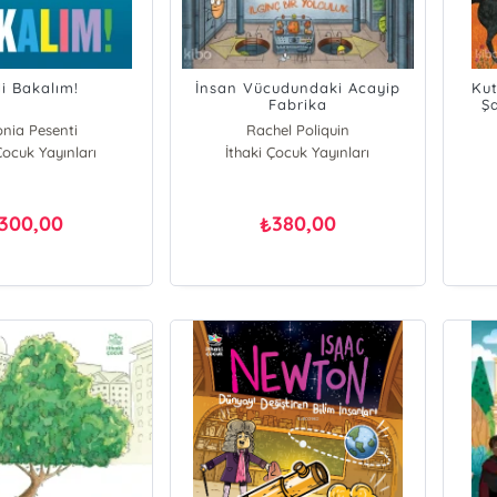
i Bakalım!
İnsan Vücudundaki Acayip
Kut
Fabrika
Ş
nia Pesenti
Rachel Poliquin
Çocuk Yayınları
İthaki Çocuk Yayınları
300,00
380,00
₺