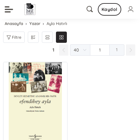
Kaydol
Anasayfa
Yazar
Ayla Hatırlı
Filtre
1
1