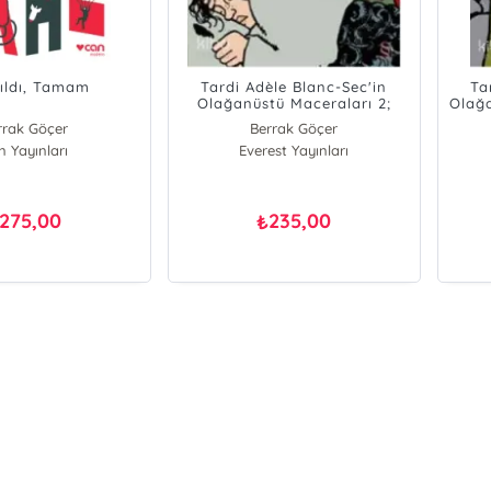
ıldı, Tamam
Tardi Adèle Blanc-Sec'in
Ta
Olağanüstü Maceraları 2;
Olağa
Eiffel Kulesi'nin Cini
rrak Göçer
Berrak Göçer
n Yayınları
Everest Yayınları
275,00
235,00
₺