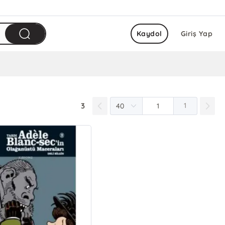
Kaydol
Giriş Yap
3
1