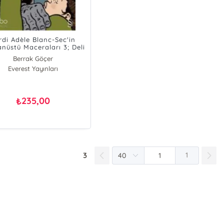
rdi Adèle Blanc-Sec'in
nüstü Maceraları 3; Deli
Bilgin
Berrak Göçer
Everest Yayınları
235,00
₺
3
1