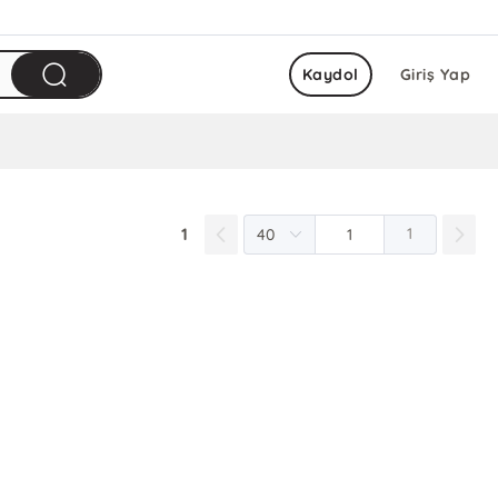
Kaydol
Giriş Yap
1
1