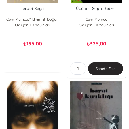
Terapi Şeysi
Üçüncü Sayfa Güzeli
Cem Mumcu;Yıldırım B. Doğan
Cem Mumcu
Okuyan Us Yayınları
Cem Mumcu
Okuyan Us Yayınları
Yıldırım B. Doğan
195,00
325,00
₺
₺
Sepete Ekle