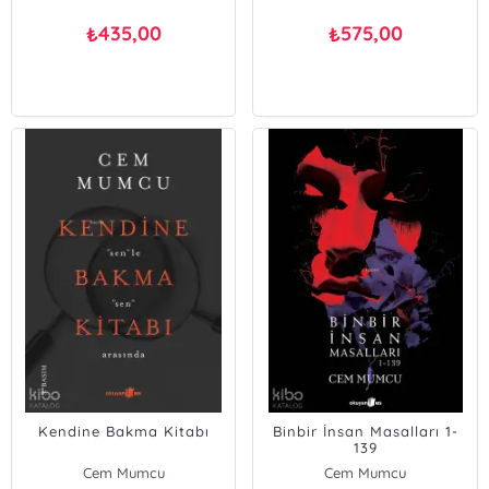
435,00
575,00
₺
₺
Kendine Bakma Kitabı
Binbir İnsan Masalları 1-
139
Cem Mumcu
Cem Mumcu