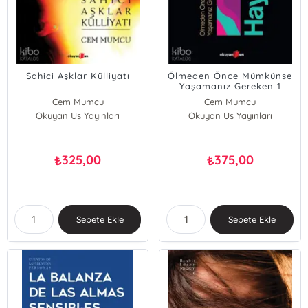
Sahici Aşklar Külliyatı
Ölmeden Önce Mümkünse
Yaşamanız Gereken 1
Hayat
Cem Mumcu
Cem Mumcu
Okuyan Us Yayınları
Okuyan Us Yayınları
325,00
375,00
₺
₺
Sepete Ekle
Sepete Ekle