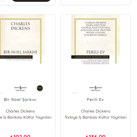
Bir Noel Şarkısı
Perili Ev
Charles Dickens
Charles Dickens
e İş Bankası Kültür Yayınları
Türkiye İş Bankası Kültür Yayınları
Hesba Stretton
George Augustus Sala
Adelaide Anne Procter
Wilkie Collins
102,00
136,00