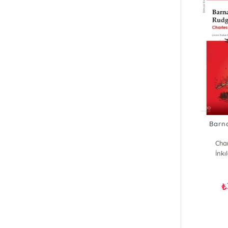
Barn
Cha
İnkı
₺