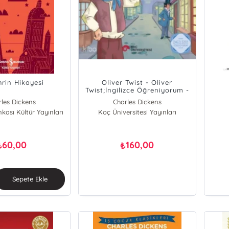
hrin Hikayesi
Oliver Twist - Oliver
Twist;İngilizce Öğreniyorum -
İki Dilli Kitaplar
rles Dickens
Charles Dickens
nkası Kültür Yayınları
Koç Üniversitesi Yayınları
60,00
160,00
₺
₺
Sepete Ekle