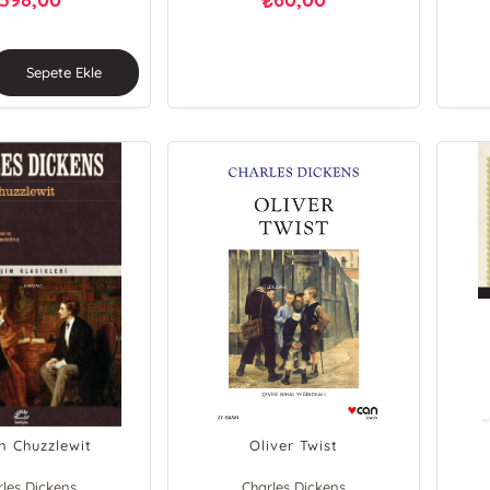
₺
Sepete Ekle
n Chuzzlewit
Oliver Twist
rles Dickens
Charles Dickens