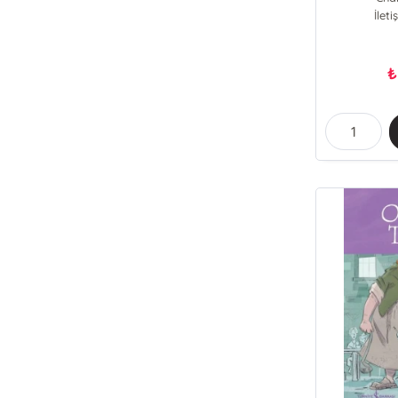
İlet
₺