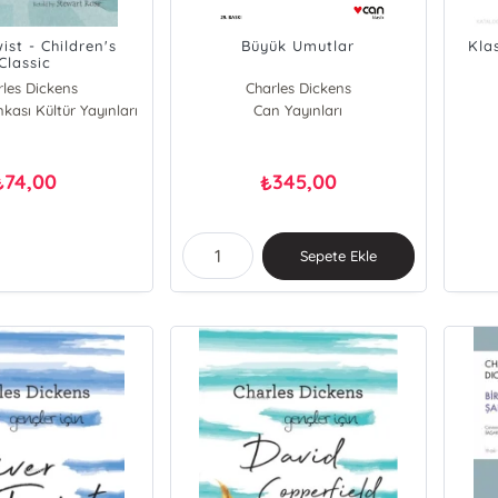
ist - Children's
Büyük Umutlar
Kla
Classic
rles Dickens
Charles Dickens
nkası Kültür Yayınları
Can Yayınları
74,00
345,00
₺
₺
Sepete Ekle