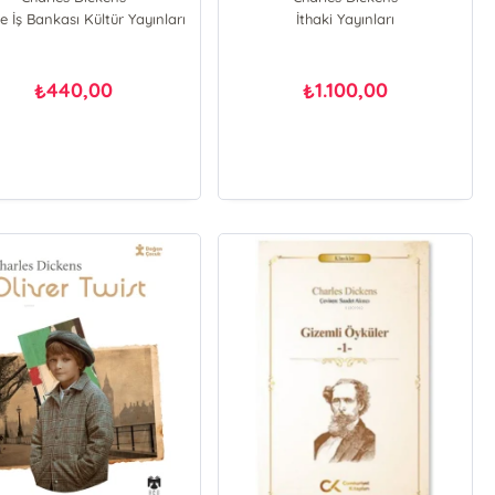
e İş Bankası Kültür Yayınları
Hesba Stretton
İthaki Yayınları
George Augustus Sala
Adelaide Anne Procter
Wilkie Collins
440,00
1.100,00
₺
₺
Elizabeth Gaskell