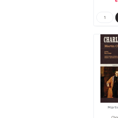
₺
Marti
Cha