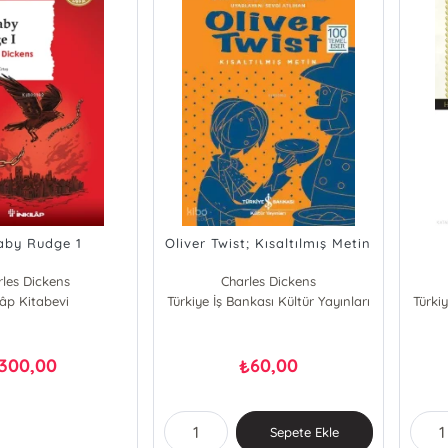
aby Rudge 1
Oliver Twist; Kısaltılmış Metin
rles Dickens
Charles Dickens
lâp Kitabevi
Türkiye İş Bankası Kültür Yayınları
Türkiy
300,00
60,00
₺
Sepete Ekle