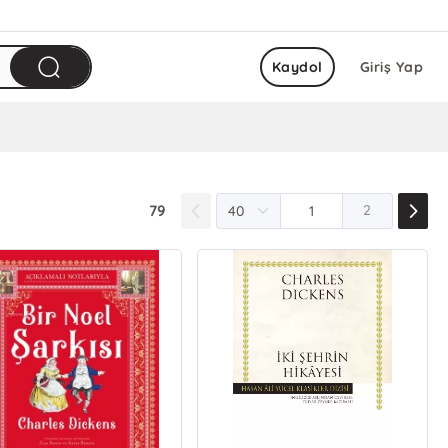
Kaydol
Giriş Yap
79
2