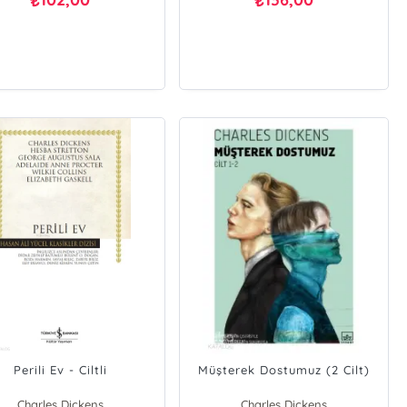
₺
₺
Elizabeth Gaskell
Perili Ev - Ciltli
Müşterek Dostumuz (2 Cilt)
Charles Dickens
Charles Dickens