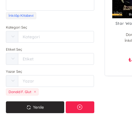
İnkılâp Kitabevi
Star Wa
Kategori Seç
Don
İnkı
Etiket Seç
₺
Yazar Seç
Donald F. Glut
Yenile