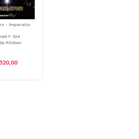
rs - İmparator
ald F. Glut
lâp Kitabevi
320,00