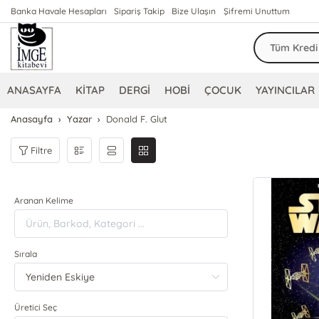
Banka Havale Hesapları
Sipariş Takip
Bize Ulaşın
Şifremi Unuttum
ANASAYFA
KİTAP
DERGİ
HOBİ
ÇOCUK
YAYINCILAR
Anasayfa
Yazar
Donald F. Glut
Filtre
Aranan Kelime
Sırala
Üretici Seç