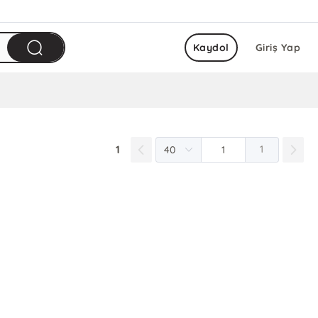
Kaydol
Giriş Yap
1
1