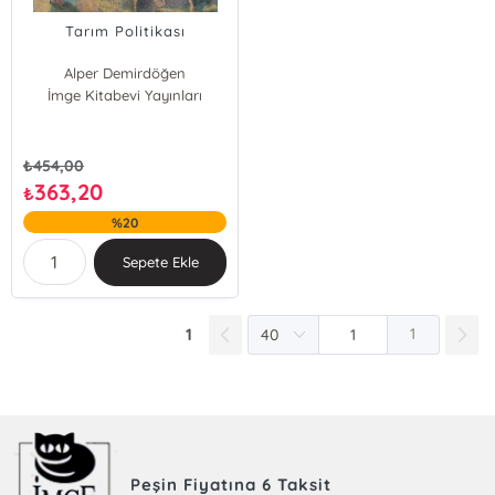
Tarım Politikası
Alper Demirdöğen
İmge Kitabevi Yayınları
Emine Olhan
₺
454,00
363,20
₺
%20
Sepete Ekle
1
1
Peşin Fiyatına 6 Taksit