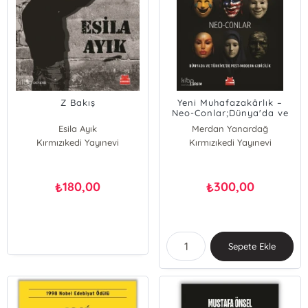
Z Bakış
Yeni Muhafazakârlık –
Neo-Conlar;Dünya'da ve
Türkiye'de Post - Modern
Esila Ayık
Merdan Yanardağ
Gericilik
Kırmızıkedi Yayınevi
Kırmızıkedi Yayınevi
180,00
300,00
₺
₺
Sepete Ekle