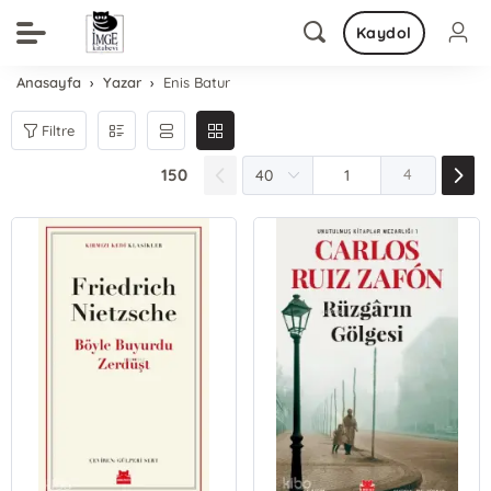
Kaydol
Anasayfa
Yazar
Enis Batur
Filtre
150
4