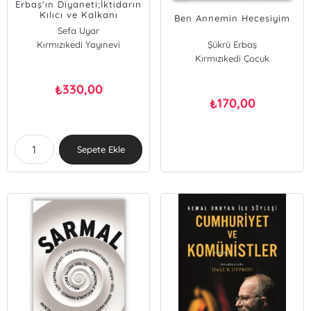
Erbaş'ın Diyaneti;İktidarın
Kılıcı ve Kalkanı
Ben Annemin Hecesiyim
Sefa Uyar
Mustafa Mert Bildircin
Kırmızıkedi Yayınevi
Şükrü Erbaş
Kırmızıkedi Çocuk
330,00
₺
170,00
₺
Sepete Ekle