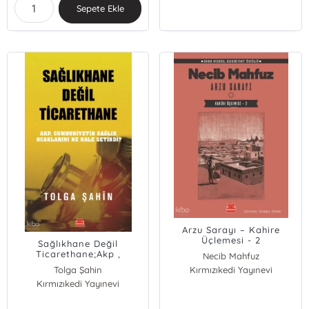
Sepete Ekle
Arzu Sarayı – Kahire
Üçlemesi - 2
Sağlıkhane Değil
Ticarethane;Akp ,
Necib Mahfuz
Cumhuriyetin Sağlık
Tolga Şahin
Kırmızıkedi Yayınevi
Ocaklarını Ne Hale
Kırmızıkedi Yayınevi
Getirdi?