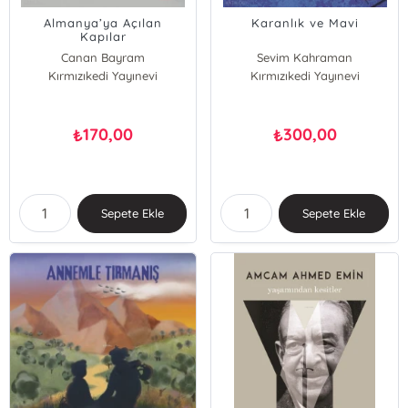
Almanya’ya Açılan
Karanlık ve Mavi
Kapılar
Canan Bayram
Sevim Kahraman
Kırmızıkedi Yayınevi
Ali Varlı
Kırmızıkedi Yayınevi
170,00
300,00
₺
₺
Sepete Ekle
Sepete Ekle