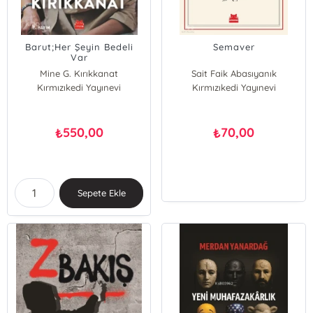
Barut;Her Şeyin Bedeli
Semaver
Var
Mine G. Kırıkkanat
Sait Faik Abasıyanık
Kırmızıkedi Yayınevi
Kırmızıkedi Yayınevi
550,00
70,00
₺
₺
Sepete Ekle