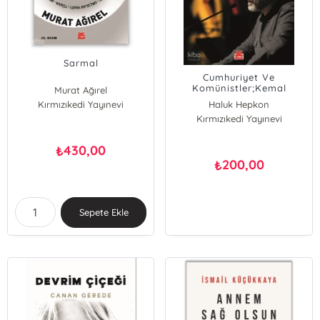
Sarmal
Cumhuriyet Ve
Komünistler;Kemal
Murat Ağırel
Okuyan İle Söyleşi
Kırmızıkedi Yayınevi
Haluk Hepkon
Kırmızıkedi Yayınevi
430,00
₺
200,00
₺
Sepete Ekle