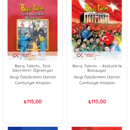
Barış Takımı; Türk
Barış Takımı - Atatürk'le
Devrimini Öğreniyor
Buluşuyor
Sevgi Özel;İbrahim Dizman
Sevgi Özel;İbrahim Dizman
Cumhuriyet Kitapları
İbrahim Dizman
Cumhuriyet Kitapları
İbrahim Dizman
Sevgi Özel
Sevgi Özel
115,00
115,00
₺
₺