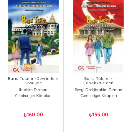
Barış Takımı -Devrimlere
Barış Takımı -
Koşuyor!
Çanakkale'den
Anadolu'ya Yürüyor
İbrahim Dizman
Sevgi Özel;İbrahim Dizman
Cumhuriyet Kitapları
Sevgi Özel
Cumhuriyet Kitapları
İbrahim Dizman
Sevgi Özel
160,00
135,00
₺
₺