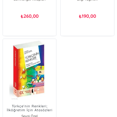
260,00
190,00
₺
₺
Türkçe'nin Renkleri;
İlköğretim İçin Atasözleri
ve Deyimler Sözlüğü
Sevgi Özel