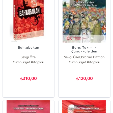
Bahtabakan
Barış Takımı -
Çanakkale'den
Gelibolu'ya Geçiyor
Sevgi Özel
Sevgi Özel;İbrahim Dizman
Cumhuriyet Kitapları
Cumhuriyet Kitapları
İbrahim Dizman
Sevgi Özel
310,00
120,00
₺
₺