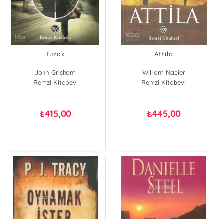
Tuzak
Attila
John Grisham
William Napier
Remzi Kitabevi
Remzi Kitabevi
415,00
445,00
₺
₺