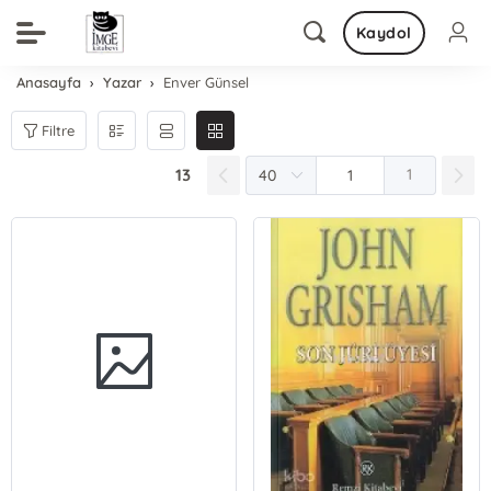
Kaydol
Anasayfa
Yazar
Enver Günsel
Filtre
13
1