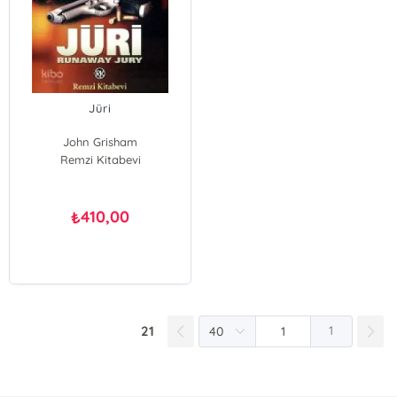
Jüri
John Grisham
Remzi Kitabevi
410,00
₺
21
1