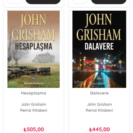
Hesaplaşma
Dalavere
John Grisham
John Grisham
Remzi Kitabevi
Remzi Kitabevi
505,00
445,00
₺
₺