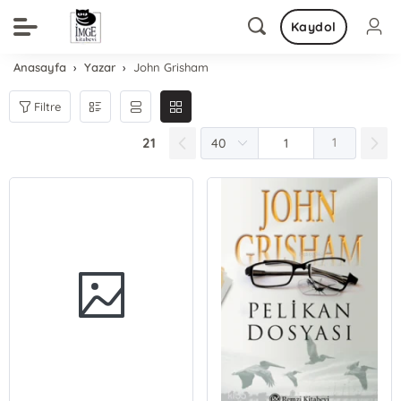
Kaydol
Anasayfa
Yazar
John Grisham
Filtre
21
1