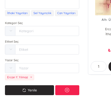
İthaki Yayınları
Sel Yayıncılık
Can Yayınları
Altı 
Kategori Seç
Erc
İtha
Etiket Seç
₺
Yazar Seç
Ercan Y. Yılmaz
Yenile