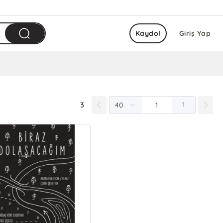
Kaydol
Giriş Yap
3
1