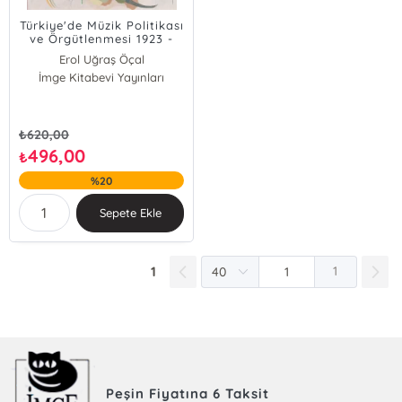
Türkiye'de Müzik Politikası
ve Örgütlenmesi 1923 -
2023
Erol Uğraş Öçal
İmge Kitabevi Yayınları
₺
620,00
496,00
₺
%20
Sepete Ekle
1
1
Peşin Fiyatına 6 Taksit