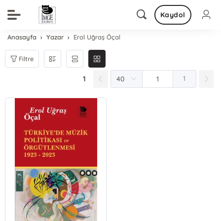
Kaydol
Anasayfa
Yazar
Erol Uğraş Öçal
Filtre
1
1