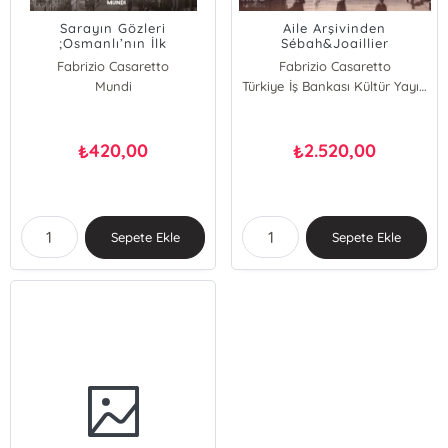
Sarayın Gözleri
Aile Arşivinden
;Osmanlı’nın İlk
Sébah&Joaillier
Fotoğrafçılarından
Fotoğrafhanesi ;The
Fabrizio Casaretto
Fabrizio Casaretto
Sébah&Joaillier’nin
Sébah&Joaillier
Mundi
Türkiye İş Bankası Kültür Yayınları
Hikâyesi
Photography Studio From
The Family Archive
420,00
2.520,00
₺
₺
Sepete Ekle
Sepete Ekle