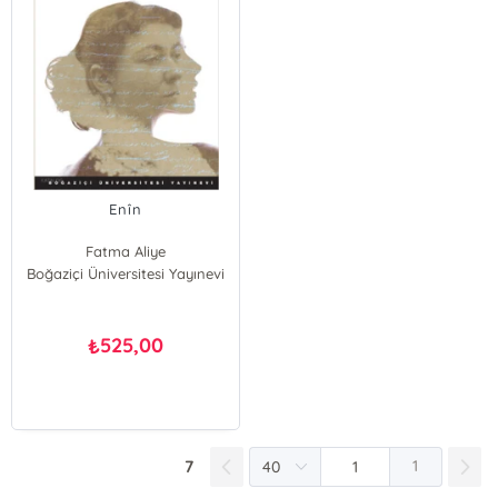
Enîn
Fatma Aliye
Boğaziçi Üniversitesi Yayınevi
525,00
₺
7
1