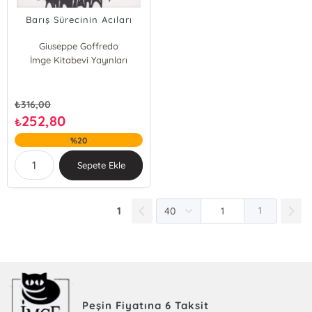
Barış Sürecinin Acıları
Giuseppe Goffredo
İmge Kitabevi Yayınları
₺
316,00
252,80
₺
%20
Sepete Ekle
1
1
Peşin Fiyatına 6 Taksit