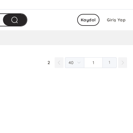
Kaydol
Giriş Yap
2
1