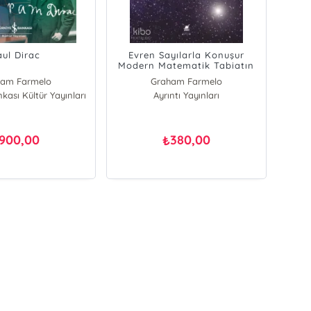
aul Dirac
Evren Sayılarla Konuşur
Modern Matematik Tabiatın
En Gizli Sırlarını Ortaya
ham Farmelo
Graham Farmelo
nkası Kültür Yayınları
Ayrıntı Yayınları
900,00
380,00
₺