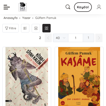
Kaydol
Anasayfa
Yazar
Gülfem Pamuk
Filtre
2
1