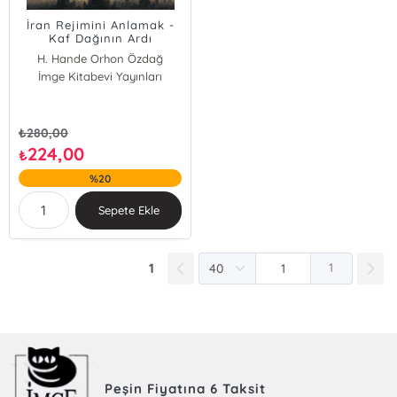
İran Rejimini Anlamak -
Kaf Dağının Ardı
H. Hande Orhon Özdağ
İmge Kitabevi Yayınları
₺
280,00
224,00
₺
%20
Sepete Ekle
1
1
Peşin Fiyatına 6 Taksit