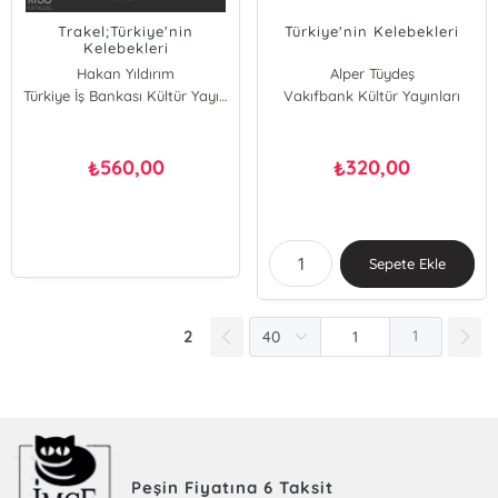
Trakel;Türkiye'nin
Türkiye'nin Kelebekleri
Kelebekleri
Hakan Yıldırım
Alper Tüydeş
Ömer L. Furtun
Türkiye İş Bankası Kültür Yayınları
Vakıfbank Kültür Yayınları
Hakan Yıldırım
Umut Güngör
Onat Başbay
Onat Başbay
Kaan Yılmaz
560,00
320,00
₺
₺
Ali Bali
Merve Kurt
Sepete Ekle
2
1
Peşin Fiyatına 6 Taksit