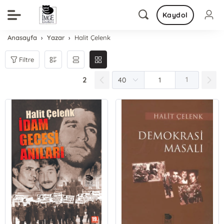
Kaydol
Anasayfa
Yazar
Halit Çelenk
Filtre
2
1