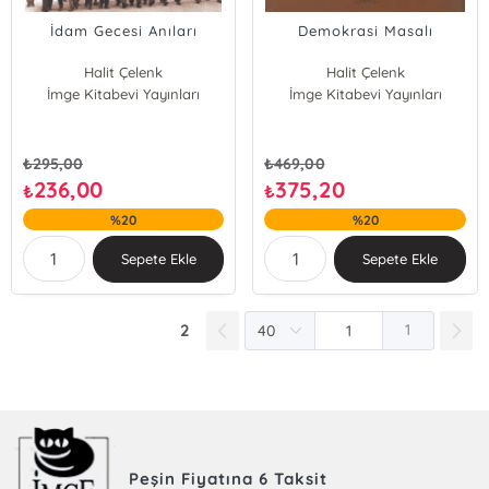
İdam Gecesi Anıları
Demokrasi Masalı
Halit Çelenk
Halit Çelenk
İmge Kitabevi Yayınları
İmge Kitabevi Yayınları
₺
295,00
₺
469,00
236,00
375,20
₺
₺
%20
%20
Sepete Ekle
Sepete Ekle
2
1
Peşin Fiyatına 6 Taksit