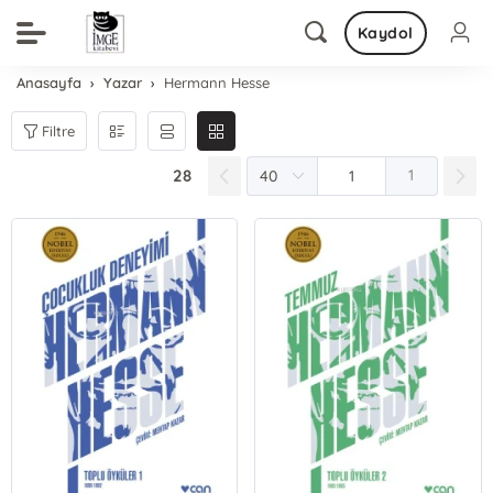
Kaydol
Anasayfa
Yazar
Hermann Hesse
Filtre
28
1