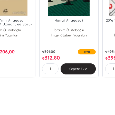
e'nin Anayasa
Hangi Anayasa?
23'e
7 Uzman, 66 Soru-
Yanıt
im Ö. Kaboğlu
İbrahim Ö. Kaboğlu
işim Yayınları
İmge Kitabevi Yayınları
206,00
₺
391,00
₺
495
%20
312,80
39
₺
₺
Sepete Ekle