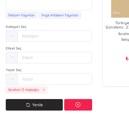
İletişim Yayınları
İmge Kitabevi Yayınları
Türkiy
Kategori Seç
Gündemi; 2
İbrah
İlet
Etiket Seç
₺
Yazar Seç
İbrahim Ö. Kaboğlu
Yenile