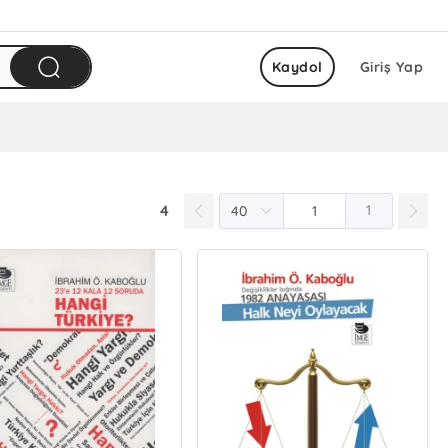
Kaydol
Giriş Yap
4
1